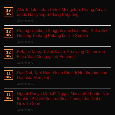
Aku Terlalu Lelah Untuk Mengeluh: Ruang Aman
19
Nov
untuk Hati yang Sedang Berjuang
on
Comments Off
Aku
Terlalu
Ruang Untukmu Singgah dan Bercerita: Buku Self-
13
Lelah
Nov
Healing Tentang Pulang ke Diri Sendiri
Untuk
on
Comments Off
Mengeluh:
Ruang
Ruang
Untukmu
Aman
Belajar Tanpa Takut Salah: Apa yang Ditemukan
12
Singgah
untuk
Nov
Fitria Saat Mengajar di Polandia
dan
Hati
on
Comments Off
Bercerita:
yang
Belajar
Buku
Sedang
Tanpa
Self-
Dari Nol, Tapi Niat: Kisah Rinaldi Nur Ibrahim dan
Berjuang
11
Takut
Healing
Nov
Rahasia Memulai
Salah:
Tentang
on
Comments Off
Apa
Pulang
Dari
yang
ke
Nol,
Ditemukan
Nggak Punya Modal? Nggak Masalah! Rinaldi Nur
Diri
11
Tapi
Fitria
Nov
Ibrahim Buktiin Semua Bisa Dimulai dari Nol di
Sendiri
Niat:
Saat
How To Start
Kisah
Mengajar
on
Comments Off
Rinaldi
di
Nggak
Nur
Polandia