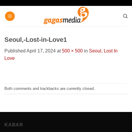
Skip
to
content
Seoul,-Lost-in-Love1
Published
April 17, 2024
at
500 × 500
in
Seoul, Lost In
Love
Both comments and trackbacks are currently closed.
KABAR