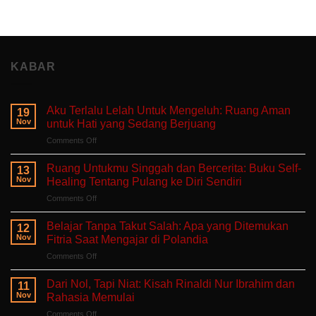
KABAR
Aku Terlalu Lelah Untuk Mengeluh: Ruang Aman
19
Nov
untuk Hati yang Sedang Berjuang
on
Comments Off
Aku
Terlalu
Ruang Untukmu Singgah dan Bercerita: Buku Self-
13
Lelah
Nov
Healing Tentang Pulang ke Diri Sendiri
Untuk
on
Comments Off
Mengeluh:
Ruang
Ruang
Untukmu
Aman
Belajar Tanpa Takut Salah: Apa yang Ditemukan
12
Singgah
untuk
Nov
Fitria Saat Mengajar di Polandia
dan
Hati
on
Comments Off
Bercerita:
yang
Belajar
Buku
Sedang
Tanpa
Self-
Dari Nol, Tapi Niat: Kisah Rinaldi Nur Ibrahim dan
Berjuang
11
Takut
Healing
Nov
Rahasia Memulai
Salah:
Tentang
on
Comments Off
Apa