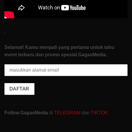
.
Selamat! Kamu menjadi yang pertama untuk tahu
event terbaru dan promo spesial GagasMedia.
Follow GagasMedia
di
TELEGRAM
dan
TIKTOK