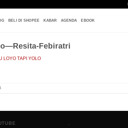
OG
BELI DI SHOPEE
KABAR
AGENDA
EBOOK
lo—Resita-Febiratri
U LOYO TAPI YOLO
.
UTUBE
.