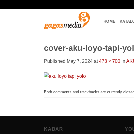
Skip
to
content
HOME
KATAL
cover-aku-loyo-tapi-yo
Published
May 7, 2024
at
473 × 700
in
AK
Both comments and trackbacks are currently closed
KABAR
YO