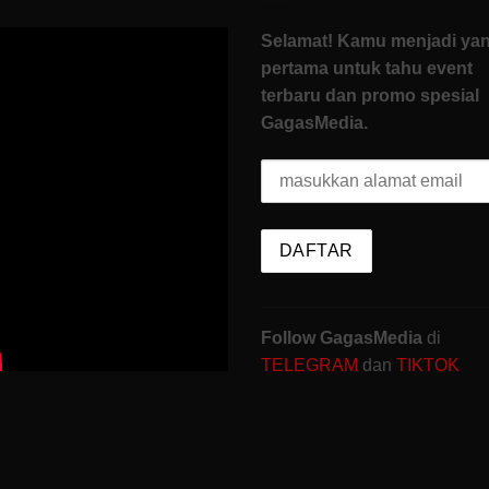
Selamat! Kamu menjadi ya
pertama untuk tahu event
terbaru dan promo spesial
GagasMedia.
Follow GagasMedia
di
TELEGRAM
dan
TIKTOK