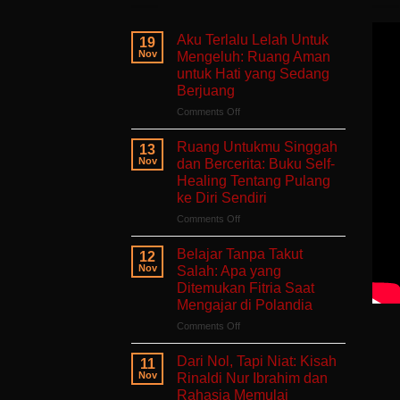
Aku Terlalu Lelah Untuk
19
Nov
Mengeluh: Ruang Aman
untuk Hati yang Sedang
Berjuang
on
Comments Off
Aku
Terlalu
Ruang Untukmu Singgah
13
Lelah
Nov
dan Bercerita: Buku Self-
Untuk
Healing Tentang Pulang
Mengeluh:
ke Diri Sendiri
Ruang
Aman
on
Comments Off
untuk
Ruang
Hati
Untukmu
Belajar Tanpa Takut
12
yang
Singgah
Nov
Salah: Apa yang
Sedang
dan
Ditemukan Fitria Saat
Berjuang
Bercerita:
Mengajar di Polandia
Buku
Self-
on
Comments Off
Healing
Belajar
Tentang
Tanpa
Dari Nol, Tapi Niat: Kisah
11
Pulang
Takut
Nov
Rinaldi Nur Ibrahim dan
ke
Salah:
Rahasia Memulai