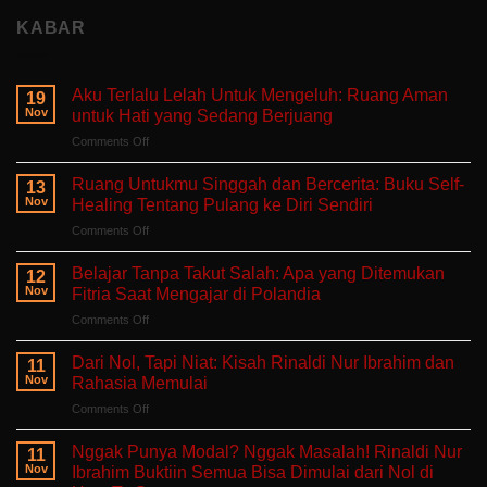
KABAR
Aku Terlalu Lelah Untuk Mengeluh: Ruang Aman
19
Nov
untuk Hati yang Sedang Berjuang
on
Comments Off
Aku
Terlalu
Ruang Untukmu Singgah dan Bercerita: Buku Self-
13
Lelah
Nov
Healing Tentang Pulang ke Diri Sendiri
Untuk
on
Comments Off
Mengeluh:
Ruang
Ruang
Untukmu
Aman
Belajar Tanpa Takut Salah: Apa yang Ditemukan
12
Singgah
untuk
Nov
Fitria Saat Mengajar di Polandia
dan
Hati
on
Comments Off
Bercerita:
yang
Belajar
Buku
Sedang
Tanpa
Self-
Dari Nol, Tapi Niat: Kisah Rinaldi Nur Ibrahim dan
Berjuang
11
Takut
Healing
Nov
Rahasia Memulai
Salah:
Tentang
on
Comments Off
Apa
Pulang
Dari
yang
ke
Nol,
Ditemukan
Nggak Punya Modal? Nggak Masalah! Rinaldi Nur
Diri
11
Tapi
Fitria
Nov
Ibrahim Buktiin Semua Bisa Dimulai dari Nol di
Sendiri
Niat:
Saat