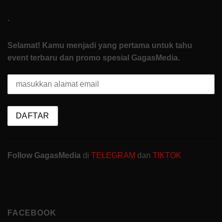
.
Selamat! Kamu menjadi yang pertama untuk tahu
event terbaru dan promo spesial GagasMedia.
Follow GagasMedia
di
TELEGRAM
dan
TIKTOK
FACEBOOK