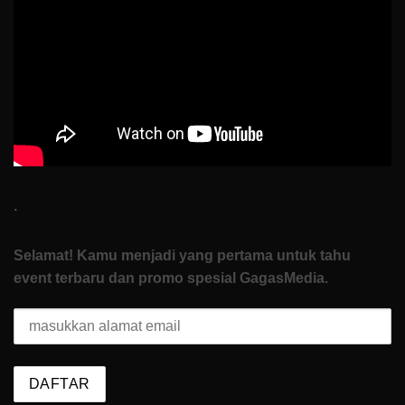
Nol
di
How
To
Start
.
Selamat! Kamu menjadi yang pertama untuk tahu
event terbaru dan promo spesial GagasMedia.