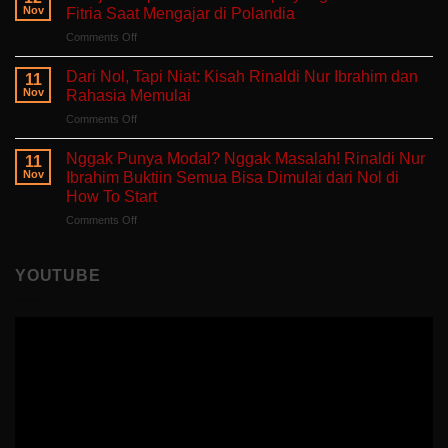
Singgah
untuk
Nov
Fitria Saat Mengajar di Polandia
dan
Hati
on
Comments Off
Bercerita:
yang
Belajar
Buku
Sedang
Tanpa
Self-
Dari Nol, Tapi Niat: Kisah Rinaldi Nur Ibrahim dan
Berjuang
11
Takut
Healing
Nov
Rahasia Memulai
Salah:
Tentang
on
Comments Off
Apa
Pulang
Dari
yang
ke
Nol,
Ditemukan
Nggak Punya Modal? Nggak Masalah! Rinaldi Nur
Diri
11
Tapi
Fitria
Nov
Ibrahim Buktiin Semua Bisa Dimulai dari Nol di
Sendiri
Niat:
Saat
How To Start
Kisah
Mengajar
on
Comments Off
Rinaldi
di
Nggak
Nur
Polandia
Punya
Ibrahim
Modal?
dan
YOUTUBE
Nggak
Rahasia
Masalah!
Memulai
Rinaldi
Nur
Ibrahim
Buktiin
Semua
Bisa
Dimulai
dari