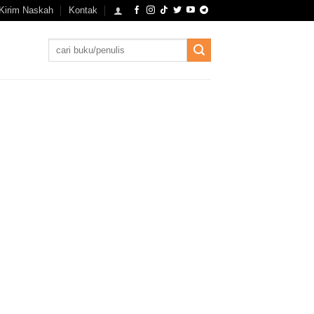
Kirim Naskah
Kontak
Search
for: