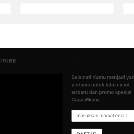
UTUBE
.
Selamat! Kamu menjadi ya
pertama untuk tahu event
terbaru dan promo spesial
GagasMedia.