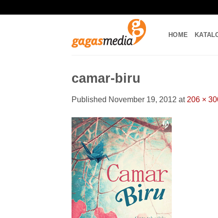
Skip
to
content
HOME
KATAL
camar-biru
Published
November 19, 2012
at
206 × 30