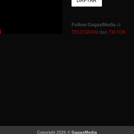
Follow GagasMedia
di
TELEGRAM
dan
TIKTOK
Copyright 2026 ©
GagasMedia