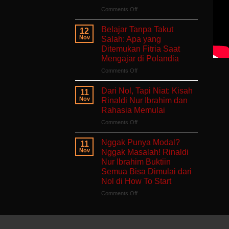
Aman
on
Comments Off
untuk
Ruang
Hati
Untukmu
Belajar Tanpa Takut
12
yang
Singgah
Nov
Salah: Apa yang
Sedang
dan
Ditemukan Fitria Saat
Berjuang
Bercerita:
Mengajar di Polandia
Buku
Self-
on
Comments Off
Healing
Belajar
Tentang
Tanpa
Dari Nol, Tapi Niat: Kisah
11
Pulang
Takut
Nov
Rinaldi Nur Ibrahim dan
ke
Salah:
Rahasia Memulai
Diri
Apa
Sendiri
on
Comments Off
yang
Dari
Ditemukan
Nol,
Fitria
Nggak Punya Modal?
11
Tapi
Saat
Nov
Nggak Masalah! Rinaldi
Niat:
Mengajar
Nur Ibrahim Buktiin
Kisah
di
Semua Bisa Dimulai dari
Rinaldi
Polandia
Nol di How To Start
Nur
Ibrahim
on
Comments Off
dan
Nggak
Rahasia
Punya
Memulai
Modal?
Nggak