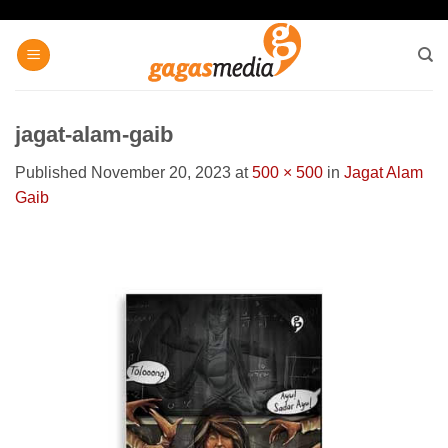
Skip
to
content
jagat-alam-gaib
Published
November 20, 2023
at
500 × 500
in
Jagat Alam
Gaib