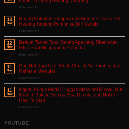
untuk Hati yang Sedang Berjuang
on
Comments Off
Aku
Terlalu
Ruang Untukmu Singgah dan Bercerita: Buku Self-
13
Lelah
Nov
Healing Tentang Pulang ke Diri Sendiri
Untuk
on
Comments Off
Mengeluh:
Ruang
Ruang
Untukmu
Aman
Belajar Tanpa Takut Salah: Apa yang Ditemukan
12
Singgah
untuk
Nov
Fitria Saat Mengajar di Polandia
dan
Hati
on
Comments Off
Bercerita:
yang
Belajar
Buku
Sedang
Tanpa
Self-
Dari Nol, Tapi Niat: Kisah Rinaldi Nur Ibrahim dan
Berjuang
11
Takut
Healing
Nov
Rahasia Memulai
Salah:
Tentang
on
Comments Off
Apa
Pulang
Dari
yang
ke
Nol,
Ditemukan
Nggak Punya Modal? Nggak Masalah! Rinaldi Nur
Diri
11
Tapi
Fitria
Nov
Ibrahim Buktiin Semua Bisa Dimulai dari Nol di
Sendiri
Niat:
Saat
How To Start
Kisah
Mengajar
on
Comments Off
Rinaldi
di
Nggak
Nur
Polandia
Punya
Ibrahim
Modal?
dan
YOUTUBE
Nggak
Rahasia