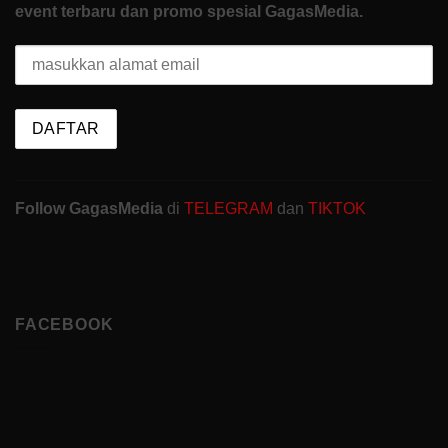
event terbaru dan promo spesial GagasMedia.
Follow GagasMedia
di
TELEGRAM
dan
TIKTOK
FACEBOOK