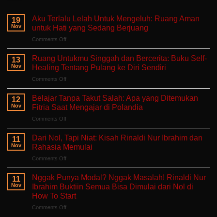
Aku Terlalu Lelah Untuk Mengeluh: Ruang Aman
19
Nov
untuk Hati yang Sedang Berjuang
on
Comments Off
Aku
Terlalu
Ruang Untukmu Singgah dan Bercerita: Buku Self-
13
Lelah
Nov
Healing Tentang Pulang ke Diri Sendiri
Untuk
on
Comments Off
Mengeluh:
Ruang
Ruang
Untukmu
Aman
Belajar Tanpa Takut Salah: Apa yang Ditemukan
12
Singgah
untuk
Nov
Fitria Saat Mengajar di Polandia
dan
Hati
on
Comments Off
Bercerita:
yang
Belajar
Buku
Sedang
Tanpa
Self-
Dari Nol, Tapi Niat: Kisah Rinaldi Nur Ibrahim dan
Berjuang
11
Takut
Healing
Nov
Rahasia Memulai
Salah:
Tentang
on
Comments Off
Apa
Pulang
Dari
yang
ke
Nol,
Ditemukan
Nggak Punya Modal? Nggak Masalah! Rinaldi Nur
Diri
11
Tapi
Fitria
Nov
Ibrahim Buktiin Semua Bisa Dimulai dari Nol di
Sendiri
Niat:
Saat
How To Start
Kisah
Mengajar
on
Comments Off
Rinaldi
di
Nggak
Nur