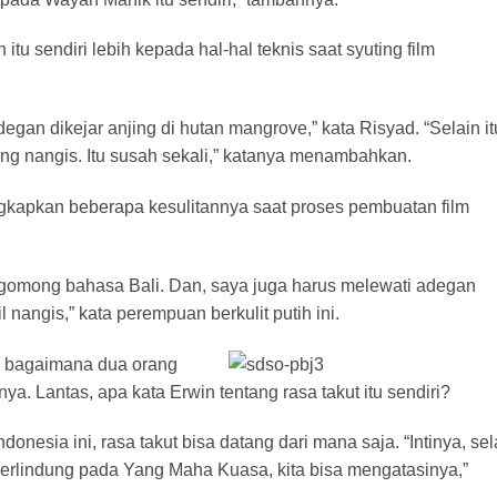
tu sendiri lebih kepada hal-hal teknis saat syuting film
egan dikejar anjing di hutan mangrove,” kata Risyad. “Selain it
ting nangis. Itu susah sekali,” katanya menambahkan.
kapkan beberapa kesulitannya saat proses pembuatan film
ngomong bahasa Bali. Dan, saya juga harus melewati adegan
nangis,” kata perempuan berkulit putih ini.
an bagaimana dua orang
nya. Lantas, apa kata Erwin tentang rasa takut itu sendiri?
nesia ini, rasa takut bisa datang dari mana saja. “Intinya, sel
u berlindung pada Yang Maha Kuasa, kita bisa mengatasinya,”