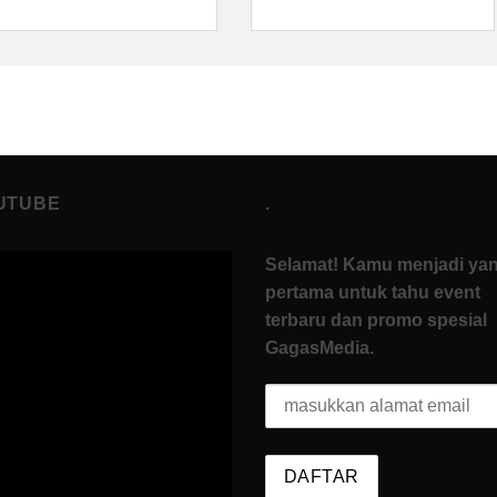
UTUBE
.
Selamat! Kamu menjadi ya
pertama untuk tahu event
terbaru dan promo spesial
GagasMedia.