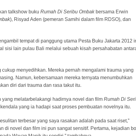
kan talkshow buku
Rumah Di Seribu Ombak
bersama Erwin
mbak
), Risyad Aden (pemeran Samihi dalam film RDSO), dan
ngambil tempat di panggung utama Pesta Buku Jakarta 2012 i
sisi lain pulau Bali melalui sebuah kisah persahabatan antar
ang cukup menyedihkan. Mereka pernah mengalami trauma yang
masing. Namun, kebersamaan mereka ternyata menumbuhkan
 diri dari trauma dan rasa takut itu.
h yang melatarbelakangi hadirnya novel dan film
Rumah Di Ser
 kendala yang ia hadapi saat proses pembuatan novelnya itu.
esulitan terbesar yang saya rasakan adalah pada saat riset,”
an di novel dan film ini pun sangat sensitif. Pertama, kejadian 
 pada Wayan Manik itu sendiri,” tambahnya.