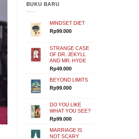
Modal?
BUKU BARU
Nggak
Masalah!
Rinaldi
MINDSET DIET
Nur
Ibrahim
Rp
99.000
Buktiin
Semua
Bisa
STRANGE CASE
Dimulai
OF DR. JEKYLL
dari
AND MR. HYDE
Nol
di
Rp
49.000
How
To
BEYOND LIMITS
Start
Rp
99.000
DO YOU LIKE
WHAT YOU SEE?
Rp
99.000
MARRIAGE IS
NOT SCARY