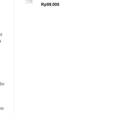
Rp
99.000
ni
a
ibu
bom