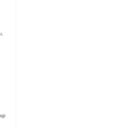
u,
agi