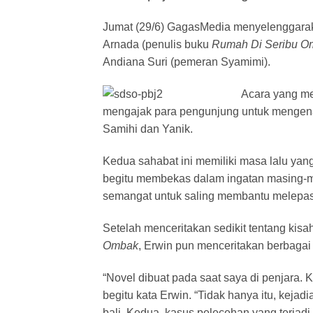
Jumat (29/6) GagasMedia menyelenggara
Arnada (penulis buku
Rumah Di Seribu O
Andiana Suri (pemeran Syamimi).
Acara yang me
mengajak para pengunjung untuk mengenal 
Samihi dan Yanik.
Kedua sahabat ini memiliki masa lalu y
begitu membekas dalam ingatan masing-
semangat untuk saling membantu melepaskan
Setelah menceritakan sedikit tentang kisa
Ombak
, Erwin pun menceritakan berbagai
“Novel dibuat pada saat saya di penjara. K
begitu kata Erwin. “Tidak hanya itu, kejadi
bali. Kedua, kasus pelecehan yang terjadi