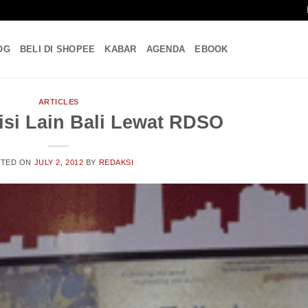
OG
BELI DI SHOPEE
KABAR
AGENDA
EBOOK
ARTICLES
isi Lain Bali Lewat RDSO
STED ON
JULY 2, 2012
BY
REDAKSI