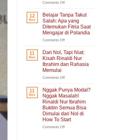
untuk
on
Comments Off
Hati
Ruang
yang
Untukmu
Belajar Tanpa Takut
12
Sedang
Singgah
Nov
Salah: Apa yang
Berjuang
dan
Ditemukan Fitria Saat
Bercerita:
Mengajar di Polandia
Buku
Self-
on
Comments Off
Healing
Belajar
Tentang
Tanpa
Dari Nol, Tapi Niat:
11
Pulang
Takut
Nov
Kisah Rinaldi Nur
ke
Salah:
Ibrahim dan Rahasia
Diri
Apa
Memulai
Sendiri
yang
Ditemukan
on
Comments Off
Fitria
Dari
Saat
Nol,
Nggak Punya Modal?
11
Mengajar
Tapi
Nov
Nggak Masalah!
di
Niat:
Rinaldi Nur Ibrahim
Polandia
Kisah
Buktiin Semua Bisa
Rinaldi
Dimulai dari Nol di
Nur
How To Start
Ibrahim
dan
on
Comments Off
Rahasia
Nggak
Memulai
Punya