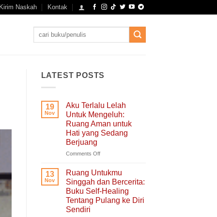
Kirim Naskah
Kontak
Search
for:
LATEST POSTS
Aku Terlalu Lelah
19
Nov
Untuk Mengeluh:
Ruang Aman untuk
Hati yang Sedang
Berjuang
on
Comments Off
Aku
Terlalu
Ruang Untukmu
13
Lelah
Nov
Singgah dan Bercerita:
Untuk
Buku Self-Healing
Mengeluh:
Tentang Pulang ke Diri
Ruang
Sendiri
Aman