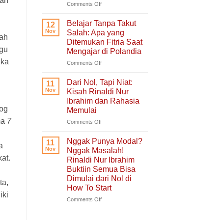
kan
untuk
on
Comments Off
Hati
Ruang
yang
Untukmu
Belajar Tanpa Takut
12
Sedang
Singgah
Nov
Salah: Apa yang
Berjuang
kah
dan
Ditemukan Fitria Saat
Bercerita:
ggu
Mengajar di Polandia
Buku
eka
Self-
on
Comments Off
Healing
Belajar
Tentang
Tanpa
Dari Nol, Tapi Niat:
11
Pulang
Takut
Nov
Kisah Rinaldi Nur
ke
Salah:
Ibrahim dan Rahasia
Diri
Apa
log
Memulai
Sendiri
yang
ma
7
Ditemukan
on
Comments Off
Fitria
Dari
Saat
Nol,
Nggak Punya Modal?
11
a
Mengajar
Tapi
Nov
Nggak Masalah!
di
Niat:
at.
Rinaldi Nur Ibrahim
Polandia
Kisah
Buktiin Semua Bisa
Rinaldi
Dimulai dari Nol di
Nur
ta,
How To Start
Ibrahim
iki
dan
on
Comments Off
Rahasia
Nggak
Memulai
Punya