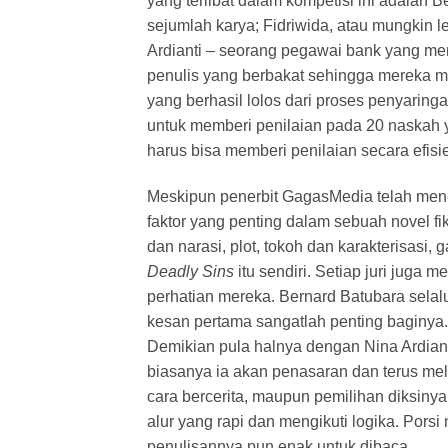
yang terlibat dalam kompetisi ini adalah B
sejumlah karya; Fidriwida, atau mungkin 
Ardianti – seorang pegawai bank yang men
penulis yang berbakat sehingga mereka 
yang berhasil lolos dari proses penyaring
untuk memberi penilaian pada 20 naskah 
harus bisa memberi penilaian secara efis
Meskipun penerbit GagasMedia telah menent
faktor yang penting dalam sebuah novel fik
dan narasi, plot, tokoh dan karakterisasi,
Deadly Sins
itu sendiri. Setiap juri juga 
perhatian mereka. Bernard Batubara sela
kesan pertama sangatlah penting baginya. 
Demikian pula halnya dengan Nina Ardiant
biasanya ia akan penasaran dan terus melan
cara bercerita, maupun pemilihan diksinya
alur yang rapi dan mengikuti logika. Porsi
penulisannya pun enak untuk dibaca.