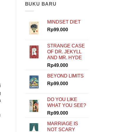
Modal?
BUKU BARU
Nggak
Masalah!
Rinaldi
MINDSET DIET
Nur
Ibrahim
Rp
99.000
Buktiin
Semua
Bisa
STRANGE CASE
Dimulai
OF DR. JEKYLL
dari
AND MR. HYDE
Nol
di
Rp
49.000
How
To
BEYOND LIMITS
Start
Rp
99.000
i
g
DO YOU LIKE
a
WHAT YOU SEE?
Rp
99.000
u
MARRIAGE IS
NOT SCARY