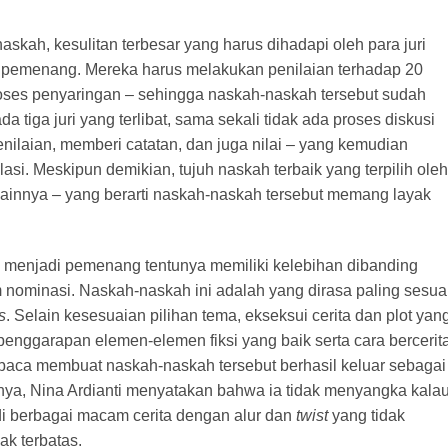
askah, kesulitan terbesar yang harus dihadapi oleh para juri
 pemenang. Mereka harus melakukan penilaian terhadap 20
oses penyaringan – sehingga naskah-naskah tersebut sudah
 tiga juri yang terlibat, sama sekali tidak ada proses diskusi
nilaian, memberi catatan, dan juga nilai – yang kemudian
asi. Meskipun demikian, tujuh naskah terbaik yang terpilih oleh
ri lainnya – yang berarti naskah-naskah tersebut memang layak
l menjadi pemenang tentunya memiliki kelebihan dibanding
nominasi. Naskah-naskah ini adalah yang dirasa paling sesua
s
. Selain kesesuaian pilihan tema, ekseksui cerita dan plot yan
, penggarapan elemen-elemen fiksi yang baik serta cara bercerit
aca membuat naskah-naskah tersebut berhasil keluar sebagai
nya, Nina Ardianti menyatakan bahwa ia tidak menyangka kala
i berbagai macam cerita dengan alur dan
twist
yang tidak
ak terbatas.