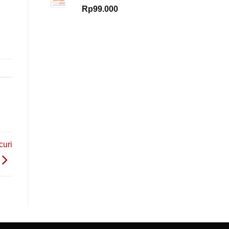
Rp
99.000
curi