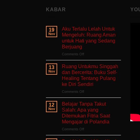
KABAR
YO
Aku Terlalu Lelah Untuk
19
Nov
Mengeluh: Ruang Aman
untuk Hati yang Sedang
Berjuang
on
Comments Off
Aku
Terlalu
Ruang Untukmu Singgah
13
Lelah
Nov
dan Bercerita: Buku Self-
Untuk
Healing Tentang Pulang
Mengeluh:
ke Diri Sendiri
Ruang
Aman
on
Comments Off
untuk
Ruang
Hati
Untukmu
Belajar Tanpa Takut
12
yang
Singgah
Nov
Salah: Apa yang
Sedang
dan
Ditemukan Fitria Saat
Berjuang
Bercerita:
Mengajar di Polandia
Buku
Self-
on
Comments Off
Healing
Belajar
Tentang
Tanpa