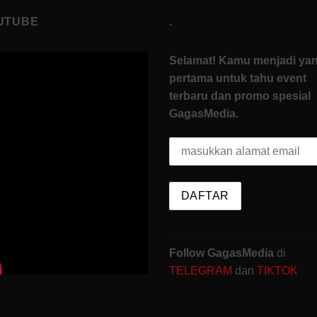
UTUBE
.
Selamat! Kamu menjadi ya
pertama untuk tahu event
terbaru dan promo spesial
GagasMedia.
Follow GagasMedia
di
TELEGRAM
dan
TIKTOK