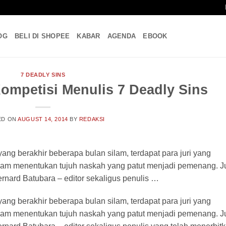
OG
BELI DI SHOPEE
KABAR
AGENDA
EBOOK
7 DEADLY SINS
Kompetisi Menulis 7 Deadly Sins
ED ON
AUGUST 14, 2014
BY
REDAKSI
ang berakhir beberapa bulan silam, terdapat para juri yang
lam menentukan tujuh naskah yang patut menjadi pemenang. Ju
ernard Batubara – editor sekaligus penulis …
ang berakhir beberapa bulan silam, terdapat para juri yang
lam menentukan tujuh naskah yang patut menjadi pemenang. Ju