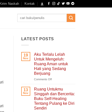
Kirim Naskah
Kontak
Search
for:
LATEST POSTS
Aku Terlalu Lelah
19
Nov
Untuk Mengeluh:
Ruang Aman untuk
Hati yang Sedang
Berjuang
on
Comments Off
ri
Aku
Terlalu
Ruang Untukmu
13
Lelah
Nov
Singgah dan Bercerita:
Untuk
Buku Self-Healing
Mengeluh:
Tentang Pulang ke Diri
Ruang
ri
Sendiri
Aman