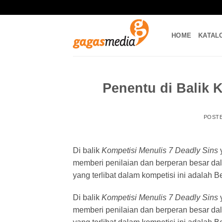
Skip
to
content
HOME
KATAL
Penentu di Balik 
POST
Di balik
Kompetisi Menulis 7 Deadly Sins
y
memberi penilaian dan berperan besar da
yang terlibat dalam kompetisi ini adalah B
Di balik
Kompetisi Menulis 7 Deadly Sins
y
memberi penilaian dan berperan besar da