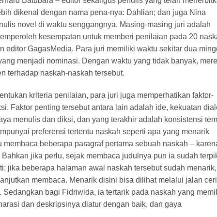
ernard Batubara – editor sekaligus penulis yang telah menerbit
lebih dikenal dengan nama pena-nya: Dahlian; dan juga Nina
ulis novel di waktu senggangnya. Masing-masing juri adalah
memperoleh kesempatan untuk memberi penilaian pada 20 nas
an editor GagasMedia. Para juri memiliki waktu sekitar dua min
yang menjadi nominasi. Dengan waktu yang tidak banyak, mer
ien terhadap naskah-naskah tersebut.
ukan kriteria penilaian, para juri juga memperhatikan faktor-
si. Faktor penting tersebut antara lain adalah ide, kekuatan dia
 gaya menulis dan diksi, dan yang terakhir adalah konsistensi te
mempunyai preferensi tertentu naskah seperti apa yang menarik
lu membaca beberapa paragraf pertama sebuah naskah – karen
Bahkan jika perlu, sejak membaca judulnya pun ia sudah terpik
i; jika beberapa halaman awal naskah tersebut sudah menarik,
jutkan membaca. Menarik disini bisa dilihat melalui jalan ceri
. Sedangkan bagi Fidriwida, ia tertarik pada naskah yang memil
 narasi dan deskripsinya diatur dengan baik, dan gaya