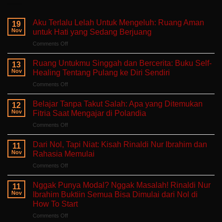
Aku Terlalu Lelah Untuk Mengeluh: Ruang Aman
19
Nov
untuk Hati yang Sedang Berjuang
on
Comments Off
Aku
Terlalu
Ruang Untukmu Singgah dan Bercerita: Buku Self-
13
Lelah
Nov
Healing Tentang Pulang ke Diri Sendiri
Untuk
on
Comments Off
Mengeluh:
Ruang
Ruang
Untukmu
Aman
Belajar Tanpa Takut Salah: Apa yang Ditemukan
12
Singgah
untuk
Nov
Fitria Saat Mengajar di Polandia
dan
Hati
on
Comments Off
Bercerita:
yang
Belajar
Buku
Sedang
Tanpa
Self-
Dari Nol, Tapi Niat: Kisah Rinaldi Nur Ibrahim dan
Berjuang
11
Takut
Healing
Nov
Rahasia Memulai
Salah:
Tentang
on
Comments Off
Apa
Pulang
Dari
yang
ke
Nol,
Ditemukan
Nggak Punya Modal? Nggak Masalah! Rinaldi Nur
Diri
11
Tapi
Fitria
Nov
Ibrahim Buktiin Semua Bisa Dimulai dari Nol di
Sendiri
Niat:
Saat
How To Start
Kisah
Mengajar
on
Comments Off
Rinaldi
di