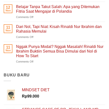
Ruang
Ruang
Untukmu
Aman
Belajar Tanpa Takut Salah: Apa yang Ditemukan
12
Singgah
untuk
Nov
Fitria Saat Mengajar di Polandia
dan
Hati
on
Comments Off
Bercerita:
yang
Belajar
Buku
Sedang
Tanpa
Self-
Dari Nol, Tapi Niat: Kisah Rinaldi Nur Ibrahim dan
Berjuang
11
Takut
Healing
Nov
Rahasia Memulai
Salah:
Tentang
on
Comments Off
Apa
Pulang
Dari
yang
ke
Nol,
Ditemukan
Nggak Punya Modal? Nggak Masalah! Rinaldi Nur
Diri
11
Tapi
Fitria
Nov
Ibrahim Buktiin Semua Bisa Dimulai dari Nol di
Sendiri
Niat:
Saat
How To Start
Kisah
Mengajar
on
Comments Off
Rinaldi
di
Nggak
Nur
Polandia
Punya
Ibrahim
Modal?
dan
BUKU BARU
Nggak
Rahasia
Masalah!
Memulai
Rinaldi
MINDSET DIET
Nur
Ibrahim
Rp
99.000
Buktiin
Semua
Bisa