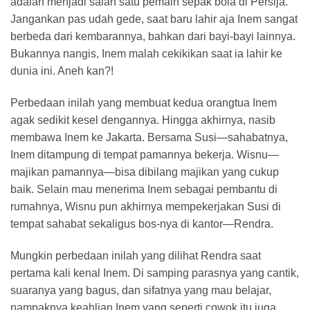
adalah menjadi salah satu pemain sepak bola di Persija.
Jangankan pas udah gede, saat baru lahir aja Inem sangat
berbeda dari kembarannya, bahkan dari bayi-bayi lainnya.
Bukannya nangis, Inem malah cekikikan saat ia lahir ke
dunia ini. Aneh kan?!
Perbedaan inilah yang membuat kedua orangtua Inem
agak sedikit kesel dengannya. Hingga akhirnya, nasib
membawa Inem ke Jakarta. Bersama Susi—sahabatnya,
Inem ditampung di tempat pamannya bekerja. Wisnu—
majikan pamannya—bisa dibilang majikan yang cukup
baik. Selain mau menerima Inem sebagai pembantu di
rumahnya, Wisnu pun akhirnya mempekerjakan Susi di
tempat sahabat sekaligus bos-nya di kantor—Rendra.
Mungkin perbedaan inilah yang dilihat Rendra saat
pertama kali kenal Inem. Di samping parasnya yang cantik,
suaranya yang bagus, dan sifatnya yang mau belajar,
nampaknya keahlian Inem yang seperti cowok itu juga