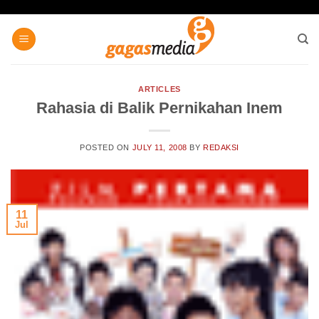
Skip
to
content
ARTICLES
Rahasia di Balik Pernikahan Inem
POSTED ON
JULY 11, 2008
BY
REDAKSI
11
Jul