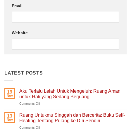
Email
Website
LATEST POSTS
Aku Terlalu Lelah Untuk Mengeluh: Ruang Aman
19
Nov
untuk Hati yang Sedang Berjuang
on
Comments Off
Aku
Terlalu
Ruang Untukmu Singgah dan Bercerita: Buku Self-
13
Lelah
Nov
Healing Tentang Pulang ke Diri Sendiri
Untuk
on
Comments Off
Mengeluh: