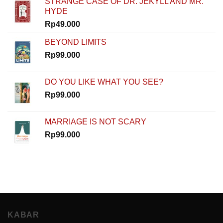
STRANGE CASE OF DR. JEKYLL AND MR.
Dimulai
HYDE
dari
Nol
Rp
49.000
di
How
BEYOND LIMITS
To
Rp
99.000
Start
DO YOU LIKE WHAT YOU SEE?
Rp
99.000
MARRIAGE IS NOT SCARY
Rp
99.000
KABAR