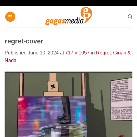
Skip
to
content
regret-cover
Published
June 10, 2024
at
717 × 1057
in
Regret: Ginan &
Nada