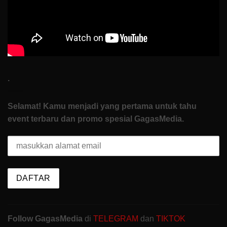
Start
.
Selamat! Kamu menjadi yang pertama untuk tahu
event terbaru dan promo spesial GagasMedia.
Follow GagasMedia
di
TELEGRAM
dan
TIKTOK