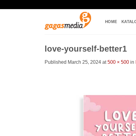
Skip
to
content
HOME
KATAL
love-yourself-better1
Published
March 25, 2024
at
500 × 500
in