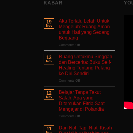
KABAR
YO
Aku Terlalu Lelah Untuk
19
Nov
Mengeluh: Ruang Aman
untuk Hati yang Sedang
Berjuang
on
Comments Off
Aku
Terlalu
Ruang Untukmu Singgah
13
Lelah
Nov
dan Bercerita: Buku Self-
Untuk
Healing Tentang Pulang
Mengeluh:
ke Diri Sendiri
Ruang
Aman
on
Comments Off
untuk
Ruang
Hati
Untukmu
Belajar Tanpa Takut
12
yang
Singgah
Nov
Salah: Apa yang
Sedang
dan
Ditemukan Fitria Saat
Berjuang
Bercerita:
Mengajar di Polandia
Buku
Self-
on
Comments Off
Healing
Belajar
Tentang
Tanpa
Dari Nol, Tapi Niat: Kisah
11
Pulang
Takut
Nov