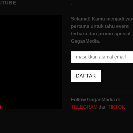
UTUBE
.
Selamat! Kamu menjadi ya
pertama untuk tahu event
terbaru dan promo spesial
GagasMedia.
Follow GagasMedia
di
TELEGRAM
dan
TIKTOK