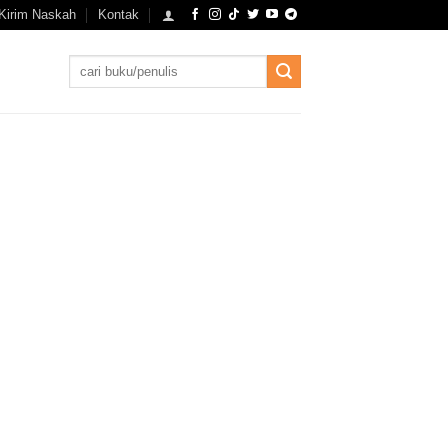
Kirim Naskah
Kontak
Search
for: