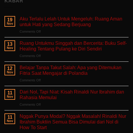
KABAR
Aku Terlalu Lelah Untuk Mengeluh: Ruang Aman
19
Nov
untuk Hati yang Sedang Berjuang
on
Comments Off
Aku
Terlalu
Ruang Untukmu Singgah dan Bercerita: Buku Self-
13
Lelah
Nov
Healing Tentang Pulang ke Diri Sendiri
Untuk
on
Comments Off
Mengeluh:
Ruang
Ruang
Untukmu
Aman
Belajar Tanpa Takut Salah: Apa yang Ditemukan
12
Singgah
untuk
Nov
Fitria Saat Mengajar di Polandia
dan
Hati
on
Comments Off
Bercerita:
yang
Belajar
Buku
Sedang
Tanpa
Self-
Dari Nol, Tapi Niat: Kisah Rinaldi Nur Ibrahim dan
Berjuang
11
Takut
Healing
Nov
Rahasia Memulai
Salah:
Tentang
on
Comments Off
Apa
Pulang
Dari
yang
ke
Nol,
Ditemukan
Nggak Punya Modal? Nggak Masalah! Rinaldi Nur
Diri
11
Tapi
Fitria
Nov
Ibrahim Buktiin Semua Bisa Dimulai dari Nol di
Sendiri
Niat:
Saat
How To Start
Kisah
Mengajar