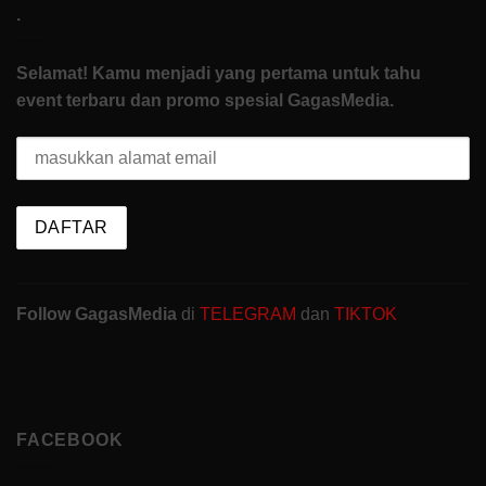
.
Selamat! Kamu menjadi yang pertama untuk tahu
event terbaru dan promo spesial GagasMedia.
Follow GagasMedia
di
TELEGRAM
dan
TIKTOK
FACEBOOK