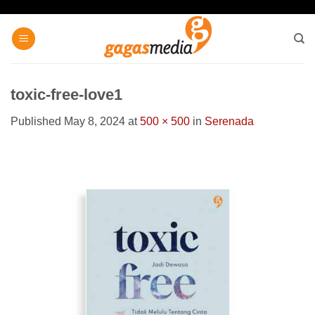
Skip
to
content
toxic-free-love1
Published
May 8, 2024
at
500 × 500
in
Serenada