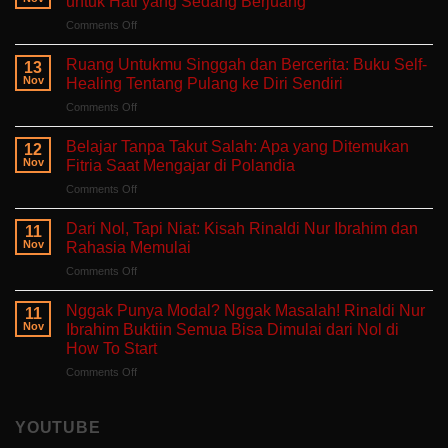
untuk Hati yang Sedang Berjuang
on
Comments Off
Aku
Terlalu
Ruang Untukmu Singgah dan Bercerita: Buku Self-
13
Lelah
Nov
Healing Tentang Pulang ke Diri Sendiri
Untuk
on
Comments Off
Mengeluh:
Ruang
Ruang
Untukmu
Aman
Belajar Tanpa Takut Salah: Apa yang Ditemukan
12
Singgah
untuk
Nov
Fitria Saat Mengajar di Polandia
dan
Hati
on
Comments Off
Bercerita:
yang
Belajar
Buku
Sedang
Tanpa
Self-
Dari Nol, Tapi Niat: Kisah Rinaldi Nur Ibrahim dan
Berjuang
11
Takut
Healing
Nov
Rahasia Memulai
Salah:
Tentang
on
Comments Off
Apa
Pulang
Dari
yang
ke
Nol,
Ditemukan
Nggak Punya Modal? Nggak Masalah! Rinaldi Nur
Diri
11
Tapi
Fitria
Nov
Ibrahim Buktiin Semua Bisa Dimulai dari Nol di
Sendiri
Niat:
Saat
How To Start
Kisah
Mengajar
on
Comments Off
Rinaldi
di
Nggak
Nur
Polandia
Punya
Ibrahim
Modal?
dan
YOUTUBE
Nggak
Rahasia