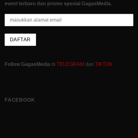
event terbaru dan promo spesial GagasMedia.
Follow GagasMedia
di
TELEGRAM
dan
TIKTOK
FACEBOOK