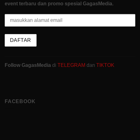
event terbaru dan promo spesial GagasMedia.
Follow GagasMedia
di
TELEGRAM
dan
TIKTOK
FACEBOOK