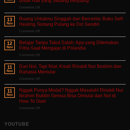
untuk Hati yang Sedang Berjuang
on
Comments Off
Aku
Terlalu
Ruang Untukmu Singgah dan Bercerita: Buku Self-
13
Lelah
Nov
Healing Tentang Pulang ke Diri Sendiri
Untuk
on
Comments Off
Mengeluh:
Ruang
Ruang
Untukmu
Aman
Belajar Tanpa Takut Salah: Apa yang Ditemukan
12
Singgah
untuk
Nov
Fitria Saat Mengajar di Polandia
dan
Hati
on
Comments Off
Bercerita:
yang
Belajar
Buku
Sedang
Tanpa
Self-
Dari Nol, Tapi Niat: Kisah Rinaldi Nur Ibrahim dan
Berjuang
11
Takut
Healing
Nov
Rahasia Memulai
Salah:
Tentang
on
Comments Off
Apa
Pulang
Dari
yang
ke
Nol,
Ditemukan
Nggak Punya Modal? Nggak Masalah! Rinaldi Nur
Diri
11
Tapi
Fitria
Nov
Ibrahim Buktiin Semua Bisa Dimulai dari Nol di
Sendiri
Niat:
Saat
How To Start
Kisah
Mengajar
on
Comments Off
Rinaldi
di
Nggak
Nur
Polandia
Punya
Ibrahim
Modal?
dan
YOUTUBE
Nggak
Rahasia