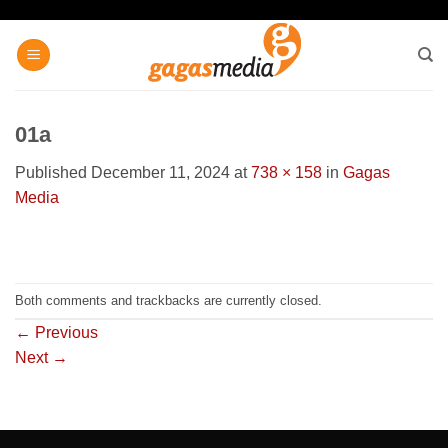
Skip
to
content
01a
Published
December 11, 2024
at
738 × 158
in
Gagas
Media
Both comments and trackbacks are currently closed.
←
Previous
Next
→