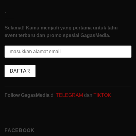
.
Selamat! Kamu menjadi yang pertama untuk tahu
event terbaru dan promo spesial GagasMedia.
Follow GagasMedia
di
TELEGRAM
dan
TIKTOK
FACEBOOK