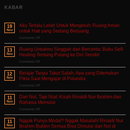
KABAR
Aku Terlalu Lelah Untuk Mengeluh: Ruang Aman
19
Nov
untuk Hati yang Sedang Berjuang
on
Comments Off
Aku
Terlalu
Ruang Untukmu Singgah dan Bercerita: Buku Self-
13
Lelah
Nov
Healing Tentang Pulang ke Diri Sendiri
Untuk
on
Comments Off
Mengeluh:
Ruang
Ruang
Untukmu
Aman
Belajar Tanpa Takut Salah: Apa yang Ditemukan
12
Singgah
untuk
Nov
Fitria Saat Mengajar di Polandia
dan
Hati
on
Comments Off
Bercerita:
yang
Belajar
Buku
Sedang
Tanpa
Self-
Dari Nol, Tapi Niat: Kisah Rinaldi Nur Ibrahim dan
Berjuang
11
Takut
Healing
Nov
Rahasia Memulai
Salah:
Tentang
on
Comments Off
Apa
Pulang
Dari
yang
ke
Nol,
Ditemukan
Nggak Punya Modal? Nggak Masalah! Rinaldi Nur
Diri
11
Tapi
Fitria
Nov
Ibrahim Buktiin Semua Bisa Dimulai dari Nol di
Sendiri
Niat:
Saat