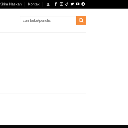
Kirim Naskah
Kontak
Search
for: