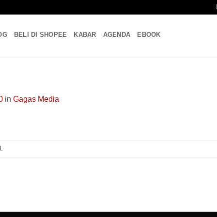
OG
BELI DI SHOPEE
KABAR
AGENDA
EBOOK
0
in
Gagas Media
.