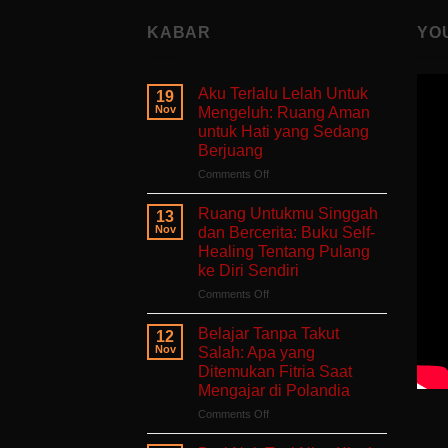
KABAR
YO
Aku Terlalu Lelah Untuk
19
Nov
Mengeluh: Ruang Aman
untuk Hati yang Sedang
Berjuang
on
Comments Off
Aku
Terlalu
Ruang Untukmu Singgah
13
Lelah
Nov
dan Bercerita: Buku Self-
Untuk
Healing Tentang Pulang
Mengeluh:
ke Diri Sendiri
Ruang
Aman
on
Comments Off
untuk
Ruang
Hati
Untukmu
Belajar Tanpa Takut
12
yang
Singgah
Nov
Salah: Apa yang
Sedang
dan
Ditemukan Fitria Saat
Berjuang
Bercerita:
Mengajar di Polandia
Buku
Self-
on
Comments Off
Healing
Belajar
Tentang
Tanpa