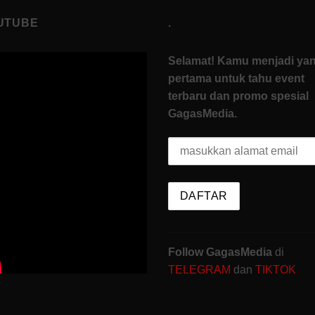
UTUBE
.
Selamat! Kamu menjadi ya
pertama untuk tahu event
terbaru dan promo spesial
GagasMedia.
Follow GagasMedia
di
TELEGRAM
dan
TIKTOK