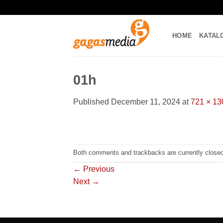
Skip
to
content
HOME
KATAL
01h
Published
December 11, 2024
at
721 × 13
Both comments and trackbacks are currently closed
←
Previous
Next
→