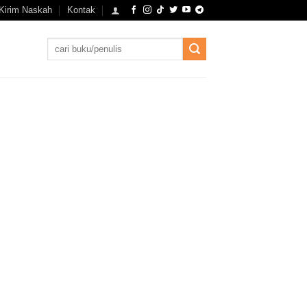
Kirim Naskah
Kontak
Search
for: