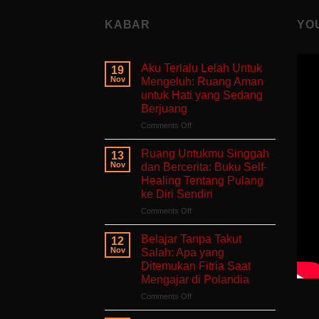
KABAR
YO
Aku Terlalu Lelah Untuk
19
Nov
Mengeluh: Ruang Aman
untuk Hati yang Sedang
Berjuang
on
Comments Off
Aku
Terlalu
Ruang Untukmu Singgah
13
Lelah
Nov
dan Bercerita: Buku Self-
Untuk
Healing Tentang Pulang
Mengeluh:
ke Diri Sendiri
Ruang
Aman
on
Comments Off
untuk
Ruang
Hati
Untukmu
Belajar Tanpa Takut
12
yang
Singgah
Nov
Salah: Apa yang
Sedang
dan
Ditemukan Fitria Saat
Berjuang
Bercerita:
Mengajar di Polandia
Buku
Self-
on
Comments Off
Healing
Belajar