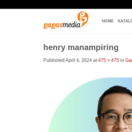
Skip
to
content
HOME
KATAL
henry manampiring
Published
April 4, 2024
at
475 × 475
in
Ga