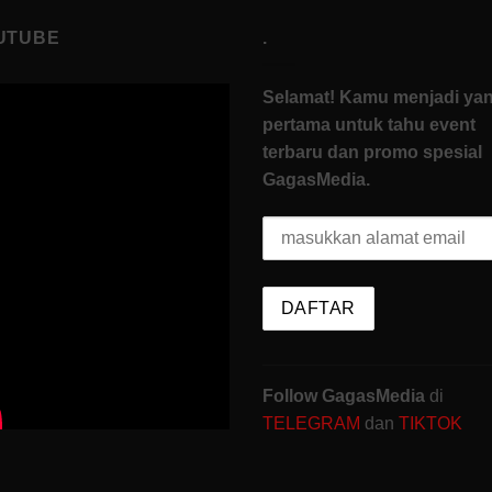
UTUBE
.
Selamat! Kamu menjadi ya
pertama untuk tahu event
terbaru dan promo spesial
GagasMedia.
Follow GagasMedia
di
TELEGRAM
dan
TIKTOK