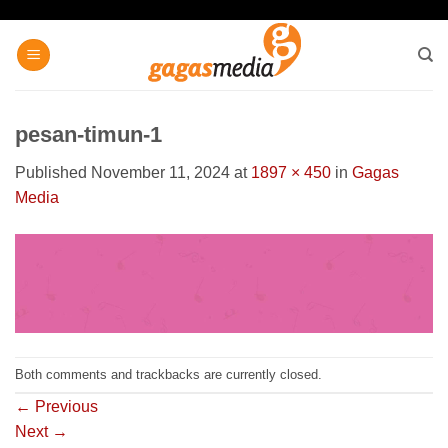
Skip
to
content
pesan-timun-1
Published
November 11, 2024
at
1897 × 450
in
Gagas
Media
Both comments and trackbacks are currently closed.
←
Previous
Next
→