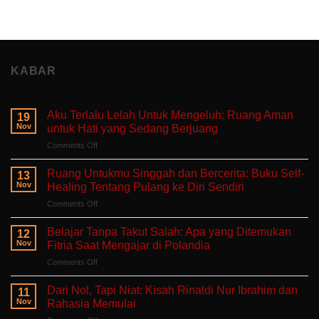
KABAR
Aku Terlalu Lelah Untuk Mengeluh: Ruang Aman
19
Nov
untuk Hati yang Sedang Berjuang
on
Comments Off
Aku
Terlalu
Ruang Untukmu Singgah dan Bercerita: Buku Self-
13
Lelah
Nov
Healing Tentang Pulang ke Diri Sendiri
Untuk
on
Comments Off
Mengeluh:
Ruang
Ruang
Untukmu
Aman
Belajar Tanpa Takut Salah: Apa yang Ditemukan
12
Singgah
untuk
Nov
Fitria Saat Mengajar di Polandia
dan
Hati
on
Comments Off
Bercerita:
yang
Belajar
Buku
Sedang
Tanpa
Self-
Dari Nol, Tapi Niat: Kisah Rinaldi Nur Ibrahim dan
Berjuang
11
Takut
Healing
Nov
Rahasia Memulai
Salah:
Tentang