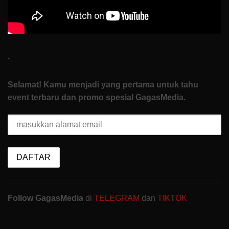
.
Selamat! Kamu menjadi yang pertama untuk tahu
event terbaru dan promo spesial GagasMedia.
Follow GagasMedia
di
TELEGRAM
dan
TIKTOK