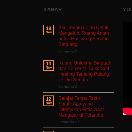
KABAR
YO
Aku Terlalu Lelah Untuk
19
Nov
Mengeluh: Ruang Aman
untuk Hati yang Sedang
Berjuang
on
Comments Off
Aku
Terlalu
Ruang Untukmu Singgah
13
Lelah
Nov
dan Bercerita: Buku Self-
Untuk
Healing Tentang Pulang
Mengeluh:
ke Diri Sendiri
Ruang
Aman
on
Comments Off
untuk
Ruang
Hati
Untukmu
Belajar Tanpa Takut
12
yang
Singgah
Nov
Salah: Apa yang
Sedang
dan
Ditemukan Fitria Saat
Berjuang
Bercerita:
Mengajar di Polandia
Buku
Self-
on
Comments Off
Healing
Belajar
Tentang
Tanpa