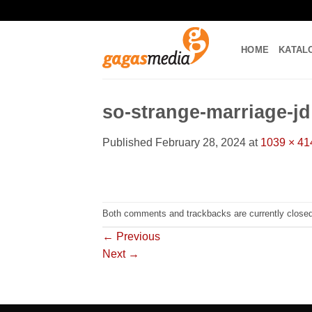
Skip
to
content
HOME
KATAL
so-strange-marriage-jd
Published
February 28, 2024
at
1039 × 41
Both comments and trackbacks are currently closed
←
Previous
Next
→