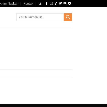
Kirim Naskah
Kontak
Search
for: