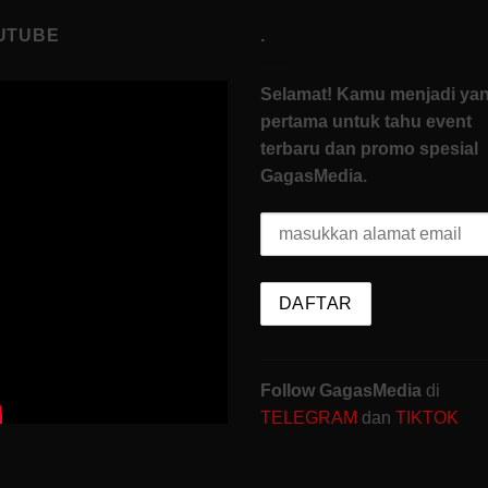
UTUBE
.
Selamat! Kamu menjadi ya
pertama untuk tahu event
terbaru dan promo spesial
GagasMedia.
Follow GagasMedia
di
TELEGRAM
dan
TIKTOK