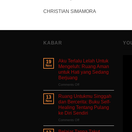
CHRISTIAN SIMAMORA
KABAR
YO
Aku Terlalu Lelah Untuk
19
Nov
Mengeluh: Ruang Aman
untuk Hati yang Sedang
Berjuang
on
Comments Off
Aku
Terlalu
Ruang Untukmu Singgah
13
Lelah
Nov
dan Bercerita: Buku Self-
Untuk
Healing Tentang Pulang
Mengeluh:
ke Diri Sendiri
Ruang
Aman
on
Comments Off
untuk
Ruang
Hati
Untukmu
Belajar Tanpa Takut