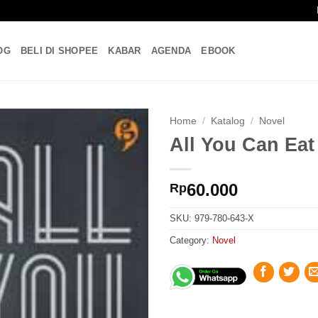
OG
BELI DI SHOPEE
KABAR
AGENDA
EBOOK
Home
/
Katalog
/
Novel
All You Can Eat
60.000
Rp
SKU:
979-780-643-X
Category:
Novel