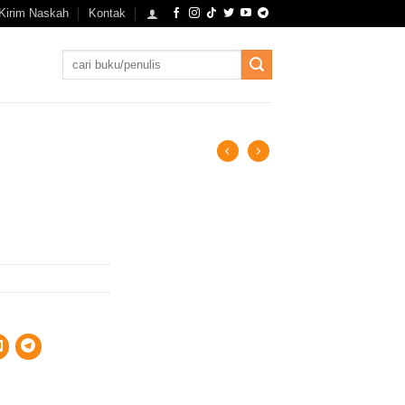
Kirim Naskah
Kontak
Search
for: