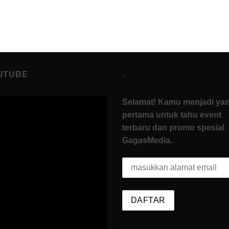
UTUBE
.
Selamat! Kamu menjadi ya
pertama untuk tahu event
terbaru dan promo spesial
GagasMedia.