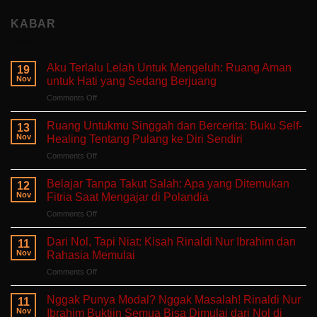
KABAR
Aku Terlalu Lelah Untuk Mengeluh: Ruang Aman
19
Nov
untuk Hati yang Sedang Berjuang
on
Comments Off
Aku
Terlalu
Ruang Untukmu Singgah dan Bercerita: Buku Self-
13
Lelah
Nov
Healing Tentang Pulang ke Diri Sendiri
Untuk
on
Comments Off
Mengeluh:
Ruang
Ruang
Untukmu
Aman
Belajar Tanpa Takut Salah: Apa yang Ditemukan
12
Singgah
untuk
Nov
Fitria Saat Mengajar di Polandia
dan
Hati
on
Comments Off
Bercerita:
yang
Belajar
Buku
Sedang
Tanpa
Self-
Dari Nol, Tapi Niat: Kisah Rinaldi Nur Ibrahim dan
Berjuang
11
Takut
Healing
Nov
Rahasia Memulai
Salah:
Tentang
on
Comments Off
Apa
Pulang
Dari
yang
ke
Nol,
Ditemukan
Nggak Punya Modal? Nggak Masalah! Rinaldi Nur
Diri
11
Tapi
Fitria
Nov
Ibrahim Buktiin Semua Bisa Dimulai dari Nol di
Sendiri