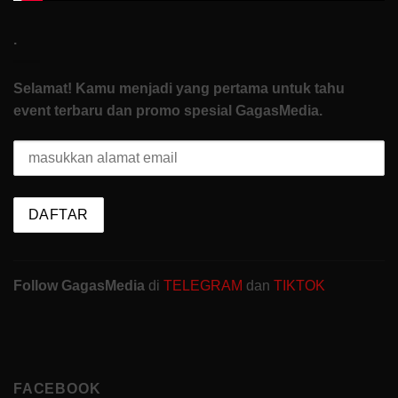
.
Selamat! Kamu menjadi yang pertama untuk tahu
event terbaru dan promo spesial GagasMedia.
Follow GagasMedia
di
TELEGRAM
dan
TIKTOK
FACEBOOK