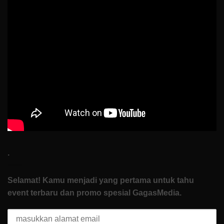
Buktiin
Semua
Bisa
Dimulai
dari
Nol
di
How
To
Start
.
Selamat! Kamu menjadi yang pertama untuk tahu
event terbaru dan promo spesial GagasMedia.