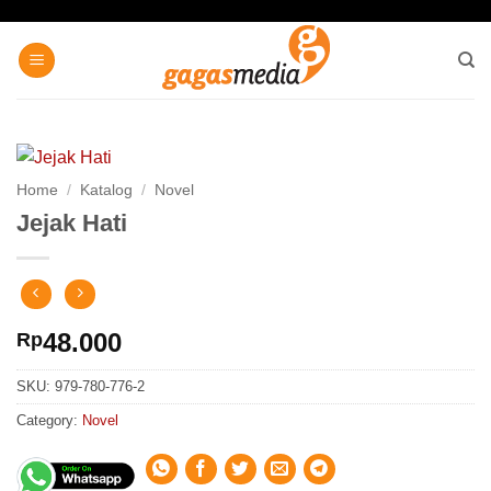
Skip
to
content
Home
/
Katalog
/
Novel
Jejak Hati
48.000
Rp
SKU:
979-780-776-2
Category:
Novel