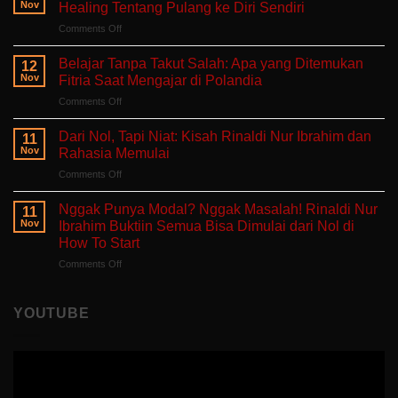
Lelah
Nov
Healing Tentang Pulang ke Diri Sendiri
Untuk
on
Comments Off
Mengeluh:
Ruang
Ruang
Untukmu
Aman
Belajar Tanpa Takut Salah: Apa yang Ditemukan
12
Singgah
untuk
Nov
Fitria Saat Mengajar di Polandia
dan
Hati
on
Comments Off
Bercerita:
yang
Belajar
Buku
Sedang
Tanpa
Self-
Dari Nol, Tapi Niat: Kisah Rinaldi Nur Ibrahim dan
Berjuang
11
Takut
Healing
Nov
Rahasia Memulai
Salah:
Tentang
on
Comments Off
Apa
Pulang
Dari
yang
ke
Nol,
Ditemukan
Nggak Punya Modal? Nggak Masalah! Rinaldi Nur
Diri
11
Tapi
Fitria
Nov
Ibrahim Buktiin Semua Bisa Dimulai dari Nol di
Sendiri
Niat:
Saat
How To Start
Kisah
Mengajar
on
Comments Off
Rinaldi
di
Nggak
Nur
Polandia
Punya
Ibrahim
Modal?
dan
YOUTUBE
Nggak
Rahasia
Masalah!
Memulai
Rinaldi
Nur
Ibrahim