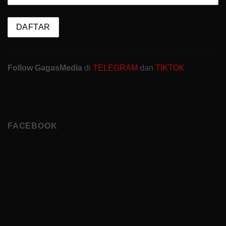
Follow GagasMedia
di
TELEGRAM
dan
TIKTOK
FACEBOOK