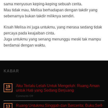
sama menyusun keping-keping sebuah cerita.
Mau tidak mau, Melisa berhadapan dengan takdir yang
sebenarnya bukan takdir miliknya sendiri.
Kisah Melisa ini juga untukmu, yang merasa sedang tidak
percaya pada keajaiban cinta.
Juga untukmu yang senang menunggu meski tak mampu
berdamai dengan waktu.
KABAR
Aku Terlalu Lelah Untuk Mengeluh: Ruang Aman
19
Nov
untuk Hati yang Sedang Berjuang
on
Comments Off
Aku
Terlalu
Ruang Untukmu Singgah dan Bercerita: Buku Self-
13