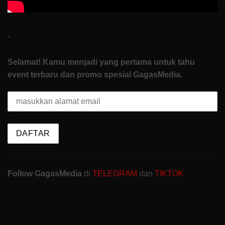
.
Selamat! Kamu menjadi yang pertama untuk tahu
event terbaru dan promo spesial GagasMedia.
Follow GagasMedia
di
TELEGRAM
dan
TIKTOK