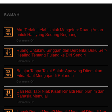
KABAR
Aku Terlalu Lelah Untuk Mengeluh: Ruang Aman
19
Nov
untuk Hati yang Sedang Berjuang
on
Comments Off
Aku
Terlalu
Ruang Untukmu Singgah dan Bercerita: Buku Self-
13
Lelah
Nov
Healing Tentang Pulang ke Diri Sendiri
Untuk
on
Comments Off
Mengeluh:
Ruang
Ruang
Untukmu
Aman
Belajar Tanpa Takut Salah: Apa yang Ditemukan
12
Singgah
untuk
Nov
Fitria Saat Mengajar di Polandia
dan
Hati
on
Comments Off
Bercerita:
yang
Belajar
Buku
Sedang
Tanpa
Self-
Dari Nol, Tapi Niat: Kisah Rinaldi Nur Ibrahim dan
Berjuang
11
Takut
Healing
Nov
Rahasia Memulai
Salah:
Tentang
on
Comments Off
Apa
Pulang
Dari
yang
ke
Nol,
Ditemukan
Nggak Punya Modal? Nggak Masalah! Rinaldi Nur
Diri