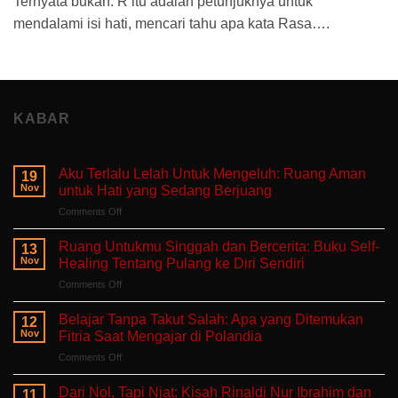
Ternyata bukan. R itu adalah petunjuknya untuk
mendalami isi hati, mencari tahu apa kata Rasa….
KABAR
Aku Terlalu Lelah Untuk Mengeluh: Ruang Aman
19
Nov
untuk Hati yang Sedang Berjuang
on
Comments Off
Aku
Terlalu
Ruang Untukmu Singgah dan Bercerita: Buku Self-
13
Lelah
Nov
Healing Tentang Pulang ke Diri Sendiri
Untuk
on
Comments Off
Mengeluh:
Ruang
Ruang
Untukmu
Aman
Belajar Tanpa Takut Salah: Apa yang Ditemukan
12
Singgah
untuk
Nov
Fitria Saat Mengajar di Polandia
dan
Hati
on
Comments Off
Bercerita:
yang
Belajar
Buku
Sedang
Tanpa
Self-
Dari Nol, Tapi Niat: Kisah Rinaldi Nur Ibrahim dan
Berjuang
11