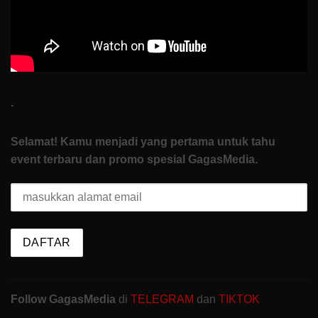
.
Selamat! Kamu menjadi yang pertama untuk tahu
event terbaru dan promo spesial GagasMedia.
Follow GagasMedia
di
TELEGRAM
dan
TIKTOK