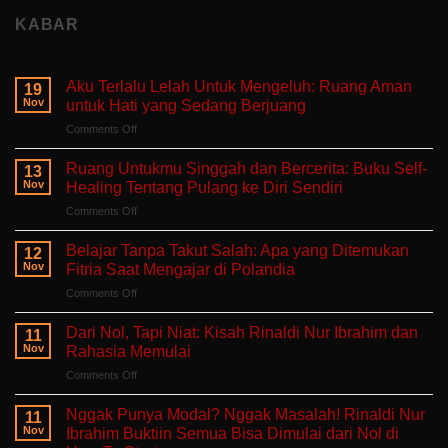
KABAR
Aku Terlalu Lelah Untuk Mengeluh: Ruang Aman
19
Nov
untuk Hati yang Sedang Berjuang
on
Comments Off
Aku
Terlalu
Ruang Untukmu Singgah dan Bercerita: Buku Self-
13
Lelah
Nov
Healing Tentang Pulang ke Diri Sendiri
Untuk
on
Comments Off
Mengeluh:
Ruang
Ruang
Untukmu
Aman
Belajar Tanpa Takut Salah: Apa yang Ditemukan
12
Singgah
untuk
Nov
Fitria Saat Mengajar di Polandia
dan
Hati
on
Comments Off
Bercerita:
yang
Belajar
Buku
Sedang
Tanpa
Self-
Dari Nol, Tapi Niat: Kisah Rinaldi Nur Ibrahim dan
Berjuang
11
Takut
Healing
Nov
Rahasia Memulai
Salah:
Tentang
on
Comments Off
Apa
Pulang
Dari
yang
ke
Nol,
Ditemukan
Nggak Punya Modal? Nggak Masalah! Rinaldi Nur
Diri
11
Tapi
Fitria
Nov
Ibrahim Buktiin Semua Bisa Dimulai dari Nol di
Sendiri
Niat:
Saat