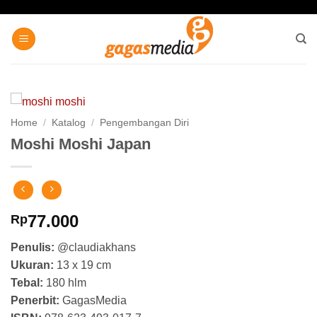
Skip
to
content
Home
/
Katalog
/
Pengembangan Diri
Moshi Moshi Japan
77.000
Rp
Penulis:
@claudiakhans
Ukuran:
13 x 19 cm
Tebal:
180 hlm
Penerbit:
GagasMedia