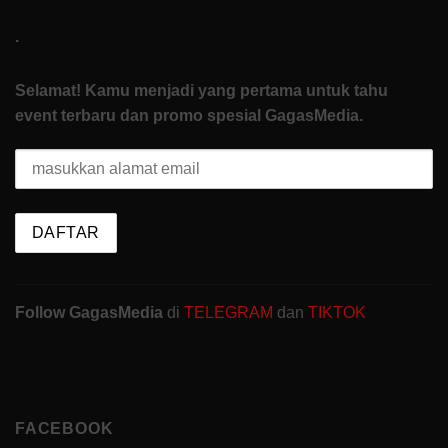
.
Selamat! Kamu menjadi yang pertama untuk tahu
event terbaru dan promo spesial GagasMedia.
Follow GagasMedia
di
TELEGRAM
dan
TIKTOK
FACEBOOK