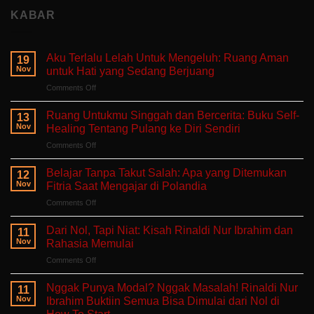
KABAR
Aku Terlalu Lelah Untuk Mengeluh: Ruang Aman
19
Nov
untuk Hati yang Sedang Berjuang
on
Comments Off
Aku
Terlalu
Ruang Untukmu Singgah dan Bercerita: Buku Self-
13
Lelah
Nov
Healing Tentang Pulang ke Diri Sendiri
Untuk
on
Comments Off
Mengeluh:
Ruang
Ruang
Untukmu
Aman
Belajar Tanpa Takut Salah: Apa yang Ditemukan
12
Singgah
untuk
Nov
Fitria Saat Mengajar di Polandia
dan
Hati
on
Comments Off
Bercerita:
yang
Belajar
Buku
Sedang
Tanpa
Self-
Dari Nol, Tapi Niat: Kisah Rinaldi Nur Ibrahim dan
Berjuang
11
Takut
Healing
Nov
Rahasia Memulai
Salah:
Tentang
on
Comments Off
Apa
Pulang
Dari
yang
ke
Nol,
Ditemukan
Nggak Punya Modal? Nggak Masalah! Rinaldi Nur
Diri
11
Tapi
Fitria
Nov
Ibrahim Buktiin Semua Bisa Dimulai dari Nol di
Sendiri
Niat:
Saat