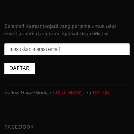
.
Selamat! Kamu menjadi yang pertama untuk tahu
event terbaru dan promo spesial GagasMedia.
Follow GagasMedia
di
TELEGRAM
dan
TIKTOK
FACEBOOK