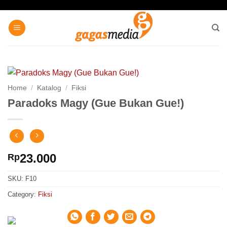
Skip
to
content
Home
/
Katalog
/
Fiksi
Paradoks Magy (Gue Bukan Gue!)
23.000
Rp
SKU:
F10
Category:
Fiksi