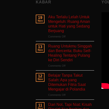
KABAR
YO
Aku Terlalu Lelah Untuk
19
Nov
Mengeluh: Ruang Aman
untuk Hati yang Sedang
Berjuang
on
Comments Off
Aku
Terlalu
Ruang Untukmu Singgah
13
Lelah
Nov
dan Bercerita: Buku Self-
Untuk
Healing Tentang Pulang
Mengeluh:
ke Diri Sendiri
Ruang
Aman
on
Comments Off
untuk
Ruang
Hati
Untukmu
Belajar Tanpa Takut
12
yang
Singgah
Nov
Salah: Apa yang
Sedang
dan
Ditemukan Fitria Saat
Berjuang
Bercerita:
Mengajar di Polandia
Buku
Self-
on
Comments Off
Healing
Belajar
Tentang
Tanpa
Dari Nol, Tapi Niat: Kisah
11
Pulang
Takut
Nov