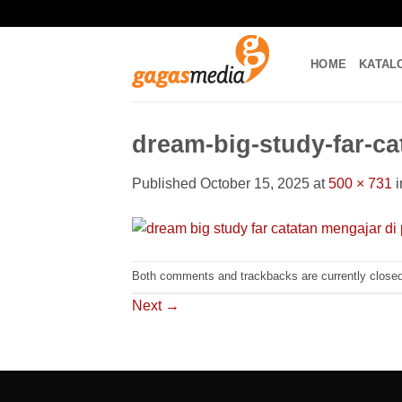
Skip
to
content
HOME
KATAL
dream-big-study-far-ca
Published
October 15, 2025
at
500 × 731
i
Both comments and trackbacks are currently closed
Next
→