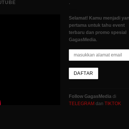
UTUBE
.
Selamat! Kamu menjadi ya
pertama untuk tahu event
terbaru dan promo spesial
GagasMedia.
Follow GagasMedia
di
TELEGRAM
dan
TIKTOK