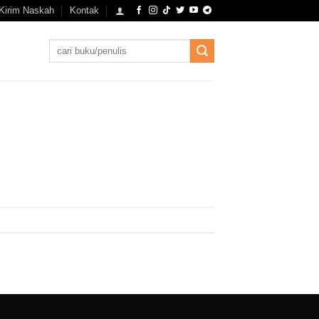
Kirim Naskah
Kontak
Search
for: