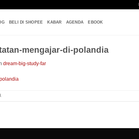
OG
BELI DI SHOPEE
KABAR
AGENDA
EBOOK
tatan-mengajar-di-polandia
n
dream-big-study-far
.