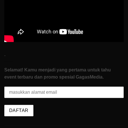
How
To
Start
.
Selamat! Kamu menjadi yang pertama untuk tahu
event terbaru dan promo spesial GagasMedia.