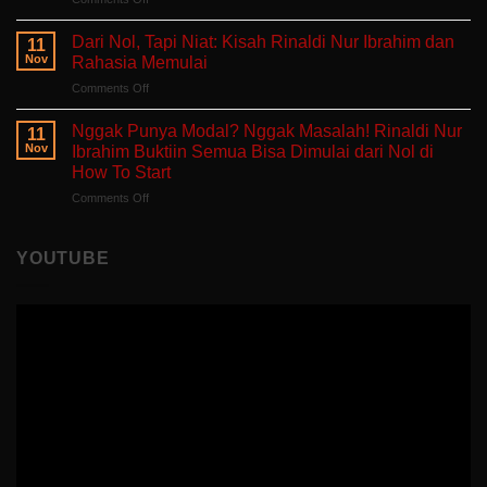
Bercerita:
yang
Belajar
Buku
Sedang
Tanpa
Self-
Dari Nol, Tapi Niat: Kisah Rinaldi Nur Ibrahim dan
Berjuang
11
Takut
Healing
Nov
Rahasia Memulai
Salah:
Tentang
on
Comments Off
Apa
Pulang
Dari
yang
ke
Nol,
Ditemukan
Nggak Punya Modal? Nggak Masalah! Rinaldi Nur
Diri
11
Tapi
Fitria
Nov
Ibrahim Buktiin Semua Bisa Dimulai dari Nol di
Sendiri
Niat:
Saat
How To Start
Kisah
Mengajar
on
Comments Off
Rinaldi
di
Nggak
Nur
Polandia
Punya
Ibrahim
Modal?
dan
YOUTUBE
Nggak
Rahasia
Masalah!
Memulai
Rinaldi
Nur
Ibrahim
Buktiin
Semua
Bisa
Dimulai
dari
Nol
di