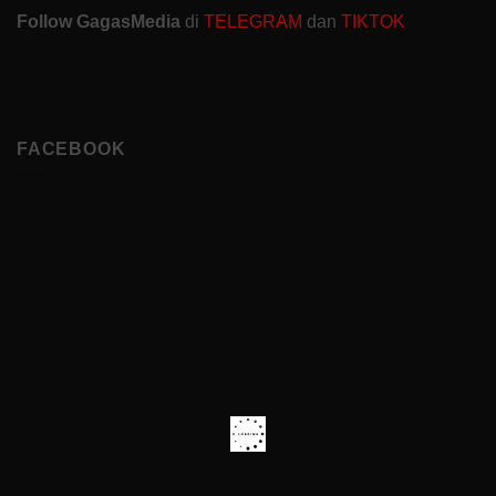
Follow GagasMedia
di
TELEGRAM
dan
TIKTOK
FACEBOOK