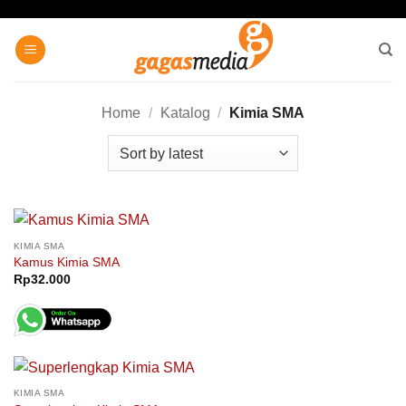
Skip
to
content
Home
/
Katalog
/
Kimia SMA
KIMIA SMA
Kamus Kimia SMA
Rp
32.000
KIMIA SMA