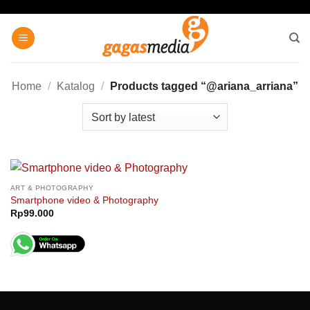
Skip
to
content
Home
/
Katalog
/
Products tagged “@ariana_arriana”
ART & PHOTOGRAPHY
Smartphone video & Photography
Rp
99.000