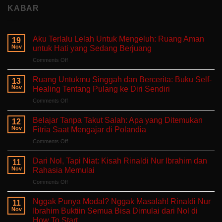
KABAR
Aku Terlalu Lelah Untuk Mengeluh: Ruang Aman
19
Nov
untuk Hati yang Sedang Berjuang
on
Comments Off
Aku
Terlalu
Ruang Untukmu Singgah dan Bercerita: Buku Self-
13
Lelah
Nov
Healing Tentang Pulang ke Diri Sendiri
Untuk
on
Comments Off
Mengeluh:
Ruang
Ruang
Untukmu
Aman
Belajar Tanpa Takut Salah: Apa yang Ditemukan
12
Singgah
untuk
Nov
Fitria Saat Mengajar di Polandia
dan
Hati
on
Comments Off
Bercerita:
yang
Belajar
Buku
Sedang
Tanpa
Self-
Dari Nol, Tapi Niat: Kisah Rinaldi Nur Ibrahim dan
Berjuang
11
Takut
Healing
Nov
Rahasia Memulai
Salah:
Tentang
on
Comments Off
Apa
Pulang
Dari
yang
ke
Nol,
Ditemukan
Nggak Punya Modal? Nggak Masalah! Rinaldi Nur
Diri
11
Tapi
Fitria
Nov
Ibrahim Buktiin Semua Bisa Dimulai dari Nol di
Sendiri
Niat:
Saat
How To Start