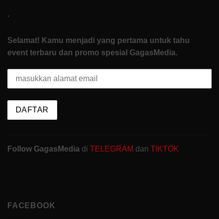
.
Selamat! Kamu menjadi yang pertama untuk tahu
event terbaru dan promo spesial GagasMedia.
Follow GagasMedia
di
TELEGRAM
dan
TIKTOK
FACEBOOK