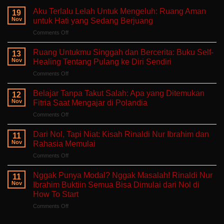
Aku Terlalu Lelah Untuk Mengeluh: Ruang Aman
19
Nov
untuk Hati yang Sedang Berjuang
on
Comments Off
Aku
Terlalu
Ruang Untukmu Singgah dan Bercerita: Buku Self-
13
Lelah
Nov
Healing Tentang Pulang ke Diri Sendiri
Untuk
on
Comments Off
Mengeluh:
Ruang
Ruang
Untukmu
Aman
Belajar Tanpa Takut Salah: Apa yang Ditemukan
12
Singgah
untuk
Nov
Fitria Saat Mengajar di Polandia
dan
Hati
on
Comments Off
Bercerita:
yang
Belajar
Buku
Sedang
Tanpa
Self-
Dari Nol, Tapi Niat: Kisah Rinaldi Nur Ibrahim dan
Berjuang
11
Takut
Healing
Nov
Rahasia Memulai
Salah:
Tentang
on
Comments Off
Apa
Pulang
Dari
yang
ke
Nol,
Ditemukan
Nggak Punya Modal? Nggak Masalah! Rinaldi Nur
Diri
11
Tapi
Fitria
Nov
Ibrahim Buktiin Semua Bisa Dimulai dari Nol di
Sendiri
Niat:
Saat
How To Start
Kisah
Mengajar
on
Comments Off
Rinaldi
di
Nggak
Nur
Polandia
Punya
Ibrahim