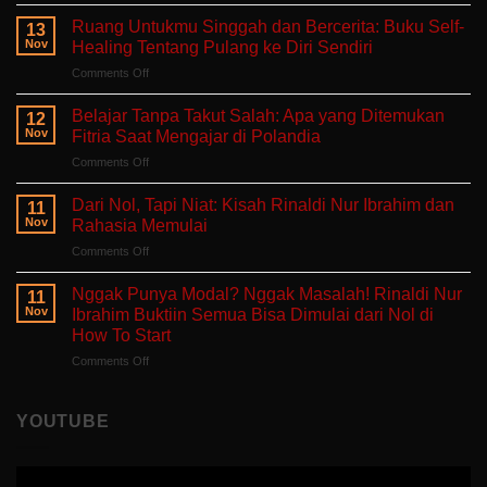
Aku
Terlalu
Ruang Untukmu Singgah dan Bercerita: Buku Self-
13
Lelah
Nov
Healing Tentang Pulang ke Diri Sendiri
Untuk
on
Comments Off
Mengeluh:
Ruang
Ruang
Untukmu
Aman
Belajar Tanpa Takut Salah: Apa yang Ditemukan
12
Singgah
untuk
Nov
Fitria Saat Mengajar di Polandia
dan
Hati
on
Comments Off
Bercerita:
yang
Belajar
Buku
Sedang
Tanpa
Self-
Dari Nol, Tapi Niat: Kisah Rinaldi Nur Ibrahim dan
Berjuang
11
Takut
Healing
Nov
Rahasia Memulai
Salah:
Tentang
on
Comments Off
Apa
Pulang
Dari
yang
ke
Nol,
Ditemukan
Nggak Punya Modal? Nggak Masalah! Rinaldi Nur
Diri
11
Tapi
Fitria
Nov
Ibrahim Buktiin Semua Bisa Dimulai dari Nol di
Sendiri
Niat:
Saat
How To Start
Kisah
Mengajar
on
Comments Off
Rinaldi
di
Nggak
Nur
Polandia
Punya
Ibrahim
Modal?
dan
YOUTUBE
Nggak
Rahasia
Masalah!
Memulai
Rinaldi