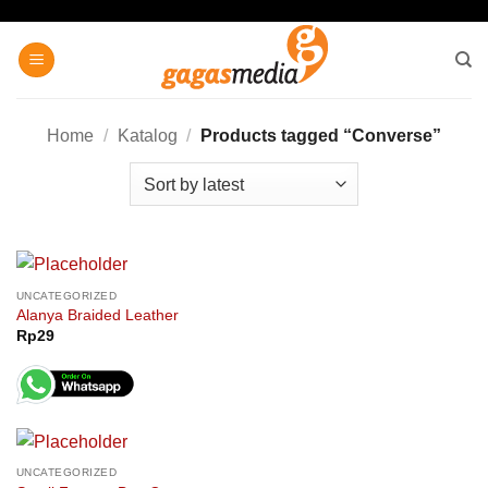
Skip
to
content
Home
/
Katalog
/
Products tagged “Converse”
UNCATEGORIZED
Alanya Braided Leather
Rp
29
UNCATEGORIZED