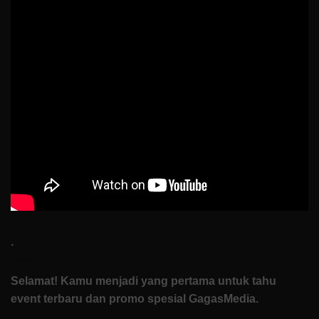
Nur
Ibrahim
Buktiin
Semua
Bisa
Dimulai
dari
Nol
di
How
To
Start
.
Selamat! Kamu menjadi yang pertama untuk tahu
event terbaru dan promo spesial GagasMedia.