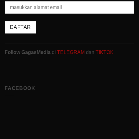
Follow GagasMedia
di
TELEGRAM
dan
TIKTOK
FACEBOOK