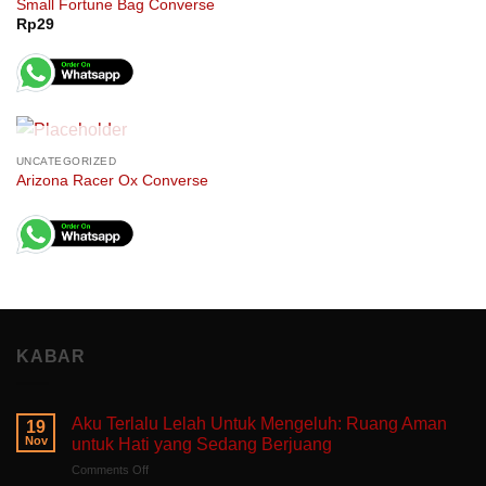
Small Fortune Bag Converse
Rp
29
OUT OF STOCK
UNCATEGORIZED
Arizona Racer Ox Converse
KABAR
Aku Terlalu Lelah Untuk Mengeluh: Ruang Aman
19
Nov
untuk Hati yang Sedang Berjuang
on
Comments Off