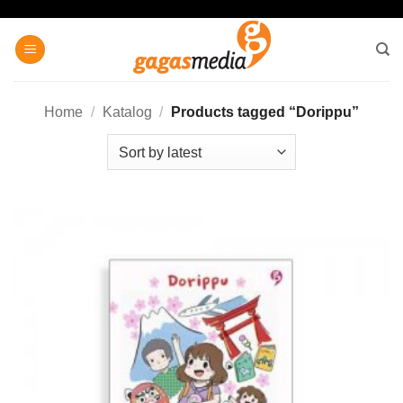
Skip
to
content
Home
/
Katalog
/
Products tagged “Dorippu”