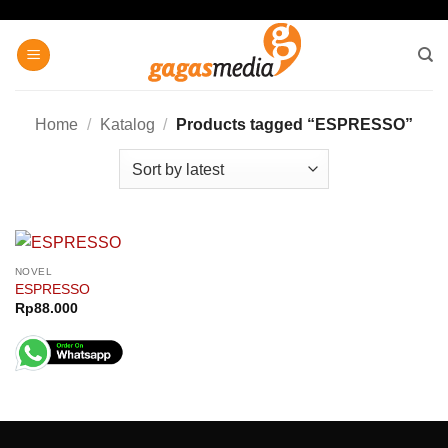
Skip
to
content
Home
/
Katalog
/
Products tagged “ESPRESSO”
NOVEL
ESPRESSO
Rp
88.000