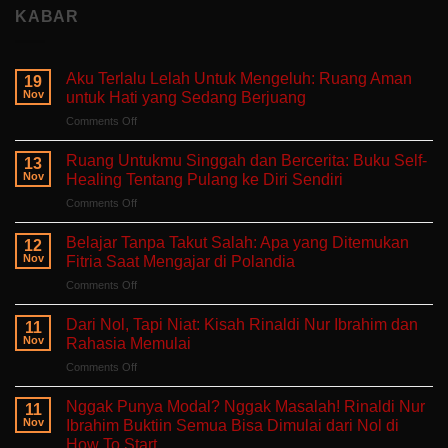
KABAR
Aku Terlalu Lelah Untuk Mengeluh: Ruang Aman
19
Nov
untuk Hati yang Sedang Berjuang
on
Comments Off
Aku
Terlalu
Ruang Untukmu Singgah dan Bercerita: Buku Self-
13
Lelah
Nov
Healing Tentang Pulang ke Diri Sendiri
Untuk
on
Comments Off
Mengeluh:
Ruang
Ruang
Untukmu
Aman
Belajar Tanpa Takut Salah: Apa yang Ditemukan
12
Singgah
untuk
Nov
Fitria Saat Mengajar di Polandia
dan
Hati
on
Comments Off
Bercerita:
yang
Belajar
Buku
Sedang
Tanpa
Self-
Dari Nol, Tapi Niat: Kisah Rinaldi Nur Ibrahim dan
Berjuang
11
Takut
Healing
Nov
Rahasia Memulai
Salah:
Tentang
on
Comments Off
Apa
Pulang
Dari
yang
ke
Nol,
Ditemukan
Nggak Punya Modal? Nggak Masalah! Rinaldi Nur
Diri
11
Tapi
Fitria
Nov
Ibrahim Buktiin Semua Bisa Dimulai dari Nol di
Sendiri
Niat:
Saat
How To Start