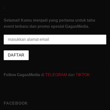
.
Selamat! Kamu menjadi yang pertama untuk tahu
event terbaru dan promo spesial GagasMedia.
Follow GagasMedia
di
TELEGRAM
dan
TIKTOK
FACEBOOK