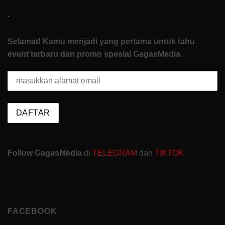
.
Selamat! Kamu menjadi yang pertama untuk tahu
event terbaru dan promo spesial GagasMedia.
Follow GagasMedia
di
TELEGRAM
dan
TIKTOK
FACEBOOK