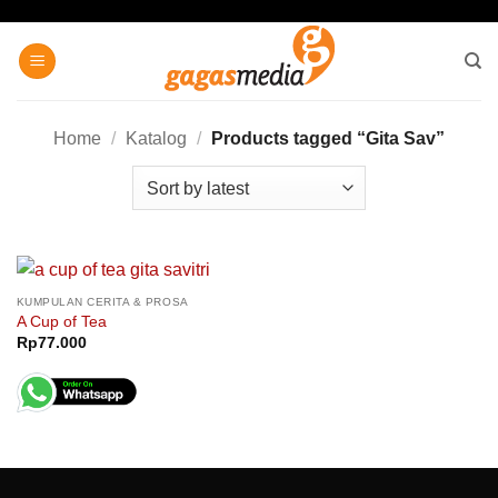
Skip
to
content
Home
/
Katalog
/
Products tagged “Gita Sav”
KUMPULAN CERITA & PROSA
A Cup of Tea
Rp
77.000