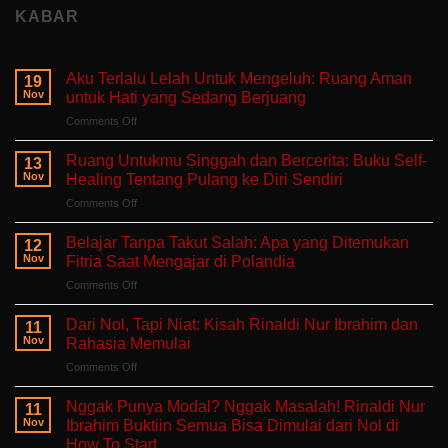
KABAR
Aku Terlalu Lelah Untuk Mengeluh: Ruang Aman
19
Nov
untuk Hati yang Sedang Berjuang
on
Comments Off
Aku
Terlalu
Ruang Untukmu Singgah dan Bercerita: Buku Self-
13
Lelah
Nov
Healing Tentang Pulang ke Diri Sendiri
Untuk
on
Comments Off
Mengeluh:
Ruang
Ruang
Untukmu
Aman
Belajar Tanpa Takut Salah: Apa yang Ditemukan
12
Singgah
untuk
Nov
Fitria Saat Mengajar di Polandia
dan
Hati
on
Comments Off
Bercerita:
yang
Belajar
Buku
Sedang
Tanpa
Self-
Dari Nol, Tapi Niat: Kisah Rinaldi Nur Ibrahim dan
Berjuang
11
Takut
Healing
Nov
Rahasia Memulai
Salah:
Tentang
on
Comments Off
Apa
Pulang
Dari
yang
ke
Nol,
Ditemukan
Nggak Punya Modal? Nggak Masalah! Rinaldi Nur
Diri
11
Tapi
Fitria
Nov
Ibrahim Buktiin Semua Bisa Dimulai dari Nol di
Sendiri
Niat:
Saat
How To Start