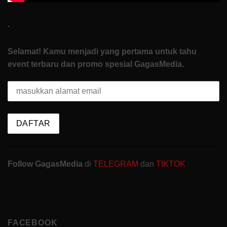
.
Selamat! Kamu menjadi yang pertama untuk tahu
event terbaru dan promo spesial GagasMedia.
Follow GagasMedia
di
TELEGRAM
dan
TIKTOK
FACEBOOK