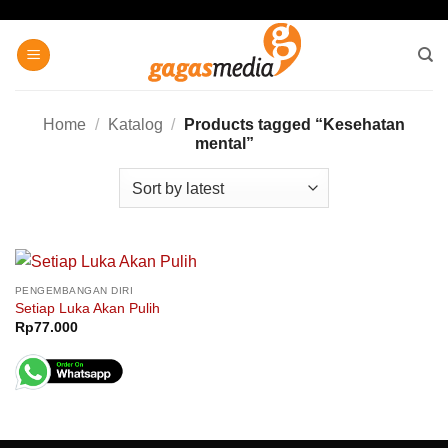
Skip
to
content
Home
/
Katalog
/
Products tagged “Kesehatan
mental”
PENGEMBANGAN DIRI
Setiap Luka Akan Pulih
Rp
77.000