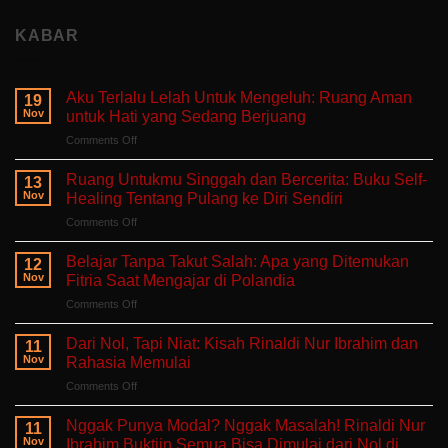
KABAR
Aku Terlalu Lelah Untuk Mengeluh: Ruang Aman
19
Nov
untuk Hati yang Sedang Berjuang
on
Comments Off
Aku
Terlalu
Ruang Untukmu Singgah dan Bercerita: Buku Self-
13
Lelah
Nov
Healing Tentang Pulang ke Diri Sendiri
Untuk
on
Comments Off
Mengeluh:
Ruang
Ruang
Untukmu
Aman
Belajar Tanpa Takut Salah: Apa yang Ditemukan
12
Singgah
untuk
Nov
Fitria Saat Mengajar di Polandia
dan
Hati
on
Comments Off
Bercerita:
yang
Belajar
Buku
Sedang
Tanpa
Self-
Dari Nol, Tapi Niat: Kisah Rinaldi Nur Ibrahim dan
Berjuang
11
Takut
Healing
Nov
Rahasia Memulai
Salah:
Tentang
on
Comments Off
Apa
Pulang
Dari
yang
ke
Nol,
Ditemukan
Nggak Punya Modal? Nggak Masalah! Rinaldi Nur
Diri
11
Tapi
Fitria
Nov
Ibrahim Buktiin Semua Bisa Dimulai dari Nol di
Sendiri