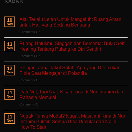
KABAR
Aku Terlalu Lelah Untuk Mengeluh: Ruang Aman
19
Nov
untuk Hati yang Sedang Berjuang
on
Comments Off
Aku
Terlalu
Ruang Untukmu Singgah dan Bercerita: Buku Self-
13
Lelah
Nov
Healing Tentang Pulang ke Diri Sendiri
Untuk
on
Comments Off
Mengeluh:
Ruang
Ruang
Untukmu
Aman
Belajar Tanpa Takut Salah: Apa yang Ditemukan
12
Singgah
untuk
Nov
Fitria Saat Mengajar di Polandia
dan
Hati
on
Comments Off
Bercerita:
yang
Belajar
Buku
Sedang
Tanpa
Self-
Dari Nol, Tapi Niat: Kisah Rinaldi Nur Ibrahim dan
Berjuang
11
Takut
Healing
Nov
Rahasia Memulai
Salah:
Tentang
on
Comments Off
Apa
Pulang
Dari
yang
ke
Nol,
Ditemukan
Nggak Punya Modal? Nggak Masalah! Rinaldi Nur
Diri
11
Tapi
Fitria
Nov
Ibrahim Buktiin Semua Bisa Dimulai dari Nol di
Sendiri
Niat:
Saat
How To Start
Kisah
Mengajar