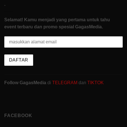
.
Selamat! Kamu menjadi yang pertama untuk tahu
event terbaru dan promo spesial GagasMedia.
Follow GagasMedia
di
TELEGRAM
dan
TIKTOK
FACEBOOK