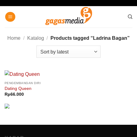
Skip
to
content
Home
/
Katalog
/
Products tagged “Ladrina Bagan”
PENGEMBANGAN DIRI
Dating Queen
Rp
66.000