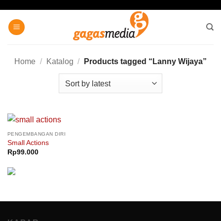
Skip
to
content
Home
/
Katalog
/
Products tagged “Lanny Wijaya”
PENGEMBANGAN DIRI
Small Actions
Rp
99.000