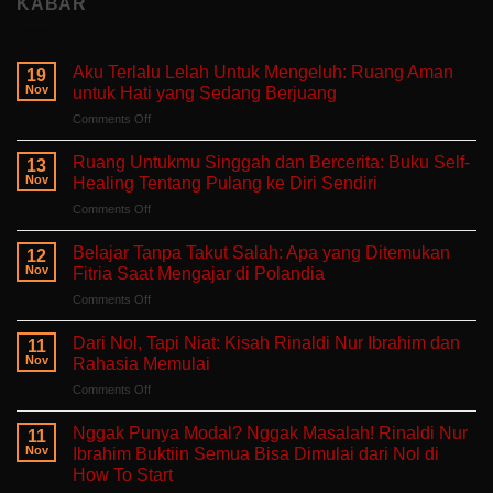
KABAR
Aku Terlalu Lelah Untuk Mengeluh: Ruang Aman
19
Nov
untuk Hati yang Sedang Berjuang
on
Comments Off
Aku
Terlalu
Ruang Untukmu Singgah dan Bercerita: Buku Self-
13
Lelah
Nov
Healing Tentang Pulang ke Diri Sendiri
Untuk
on
Comments Off
Mengeluh:
Ruang
Ruang
Untukmu
Aman
Belajar Tanpa Takut Salah: Apa yang Ditemukan
12
Singgah
untuk
Nov
Fitria Saat Mengajar di Polandia
dan
Hati
on
Comments Off
Bercerita:
yang
Belajar
Buku
Sedang
Tanpa
Self-
Dari Nol, Tapi Niat: Kisah Rinaldi Nur Ibrahim dan
Berjuang
11
Takut
Healing
Nov
Rahasia Memulai
Salah:
Tentang
on
Comments Off
Apa
Pulang
Dari
yang
ke
Nol,
Ditemukan
Nggak Punya Modal? Nggak Masalah! Rinaldi Nur
Diri
11
Tapi
Fitria
Nov
Ibrahim Buktiin Semua Bisa Dimulai dari Nol di
Sendiri
Niat:
Saat
How To Start
Kisah
Mengajar