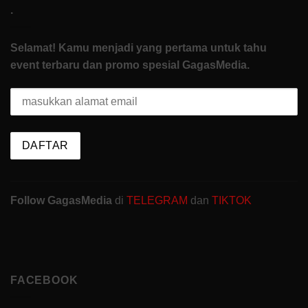
.
Selamat! Kamu menjadi yang pertama untuk tahu
event terbaru dan promo spesial GagasMedia.
Follow GagasMedia
di
TELEGRAM
dan
TIKTOK
FACEBOOK