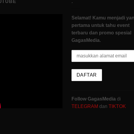
UTUBE
.
Selamat! Kamu menjadi ya
pertama untuk tahu event
terbaru dan promo spesial
GagasMedia.
Follow GagasMedia
di
TELEGRAM
dan
TIKTOK