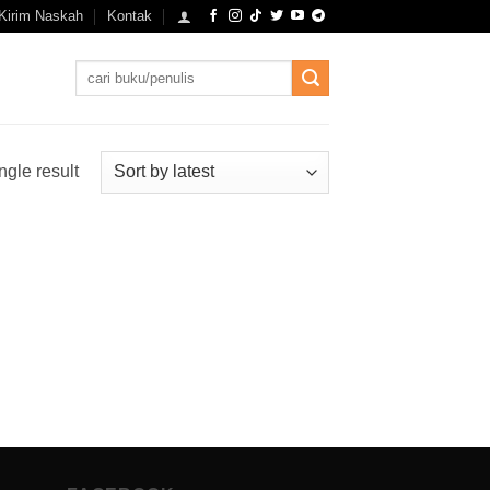
Kirim Naskah
Kontak
Search
for:
ngle result