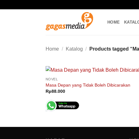
Skip
to
content
HOME
KATAL
Home
/
Katalog
/
Products tagged “Ma
NOVEL
Masa Depan yang Tidak Boleh Dibicarakan
Rp
88.000