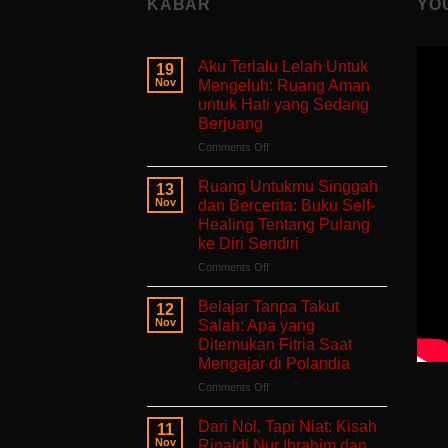
KABAR
YO
Aku Terlalu Lelah Untuk
19
Nov
Mengeluh: Ruang Aman
untuk Hati yang Sedang
Berjuang
on
Comments Off
Aku
Terlalu
Ruang Untukmu Singgah
13
Lelah
Nov
dan Bercerita: Buku Self-
Untuk
Healing Tentang Pulang
Mengeluh:
ke Diri Sendiri
Ruang
Aman
on
Comments Off
untuk
Ruang
Hati
Untukmu
Belajar Tanpa Takut
12
yang
Singgah
Nov
Salah: Apa yang
Sedang
dan
Ditemukan Fitria Saat
Berjuang
Bercerita:
Mengajar di Polandia
Buku
Self-
on
Comments Off
Healing
Belajar
Tentang
Tanpa
Dari Nol, Tapi Niat: Kisah
11
Pulang
Takut
Nov
Rinaldi Nur Ibrahim dan