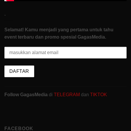
.
Selamat! Kamu menjadi yang pertama untuk tahu
event terbaru dan promo spesial GagasMedia.
Follow GagasMedia
di
TELEGRAM
dan
TIKTOK
FACEBOOK