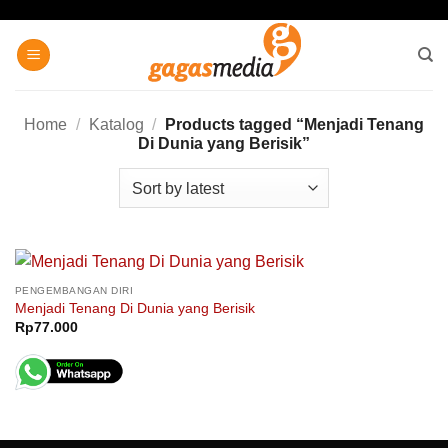
Skip
to
content
Home
/
Katalog
/
Products tagged “Menjadi Tenang
Di Dunia yang Berisik”
PENGEMBANGAN DIRI
Menjadi Tenang Di Dunia yang Berisik
Rp
77.000