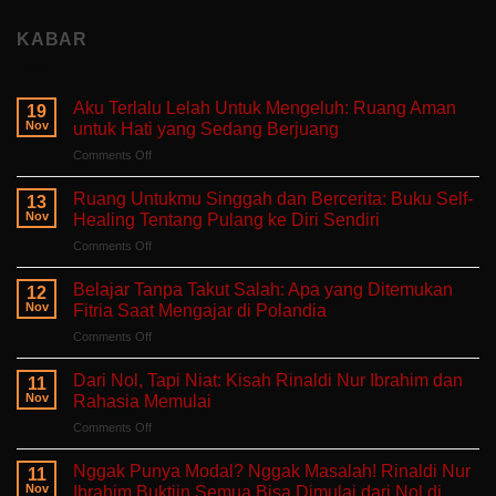
KABAR
Aku Terlalu Lelah Untuk Mengeluh: Ruang Aman
19
Nov
untuk Hati yang Sedang Berjuang
on
Comments Off
Aku
Terlalu
Ruang Untukmu Singgah dan Bercerita: Buku Self-
13
Lelah
Nov
Healing Tentang Pulang ke Diri Sendiri
Untuk
on
Comments Off
Mengeluh:
Ruang
Ruang
Untukmu
Aman
Belajar Tanpa Takut Salah: Apa yang Ditemukan
12
Singgah
untuk
Nov
Fitria Saat Mengajar di Polandia
dan
Hati
on
Comments Off
Bercerita:
yang
Belajar
Buku
Sedang
Tanpa
Self-
Dari Nol, Tapi Niat: Kisah Rinaldi Nur Ibrahim dan
Berjuang
11
Takut
Healing
Nov
Rahasia Memulai
Salah:
Tentang
on
Comments Off
Apa
Pulang
Dari
yang
ke
Nol,
Ditemukan
Nggak Punya Modal? Nggak Masalah! Rinaldi Nur
Diri
11
Tapi
Fitria
Nov
Ibrahim Buktiin Semua Bisa Dimulai dari Nol di
Sendiri