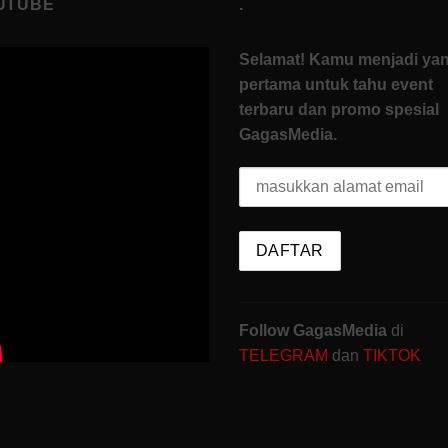
UTUBE
.
Selamat! Kamu menjadi ya
pertama untuk tahu event
terbaru dan promo spesial
GagasMedia.
Follow GagasMedia
di
TELEGRAM
dan
TIKTOK