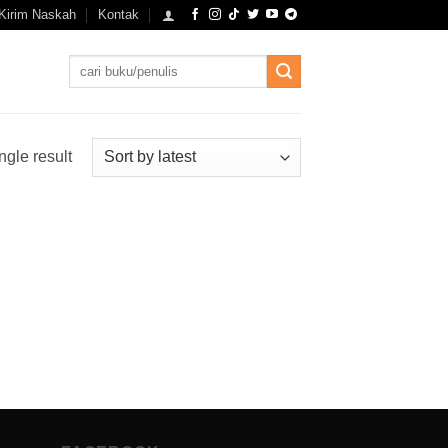
Kirim Naskah
Kontak
Search
for:
ngle result