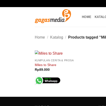
Skip
to
content
HOME
KATAL
Home
/
Katalog
/
Products tagged “Mil
KUMPULAN CERITA & PROSA
Miles to Share
Rp
89.000