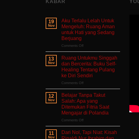
KABAR
YO
Aku Terlalu Lelah Untuk
19
Nov
Mengeluh: Ruang Aman
untuk Hati yang Sedang
Berjuang
on
Comments Off
Aku
Terlalu
Ruang Untukmu Singgah
13
Lelah
Nov
dan Bercerita: Buku Self-
Untuk
Healing Tentang Pulang
Mengeluh:
ke Diri Sendiri
Ruang
Aman
on
Comments Off
untuk
Ruang
Hati
Untukmu
Belajar Tanpa Takut
12
yang
Singgah
Nov
Salah: Apa yang
Sedang
dan
Ditemukan Fitria Saat
Berjuang
Bercerita:
Mengajar di Polandia
Buku
Self-
on
Comments Off
Healing
Belajar
Tentang
Tanpa
Dari Nol, Tapi Niat: Kisah
11
Pulang
Takut
Nov
Rinaldi Nur Ibrahim dan