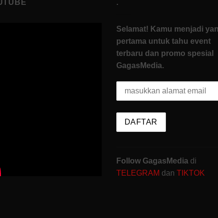
UTUBE
.
Selamat! Kamu menjadi ya
pertama untuk tahu event
terbaru dan promo spesial
GagasMedia.
Follow GagasMedia
di
TELEGRAM
dan
TIKTOK