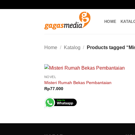
Skip
to
content
HOME
KATAL
Home
/
Katalog
/
Products tagged “Mi
NOVEL
Misteri Rumah Bekas Pembantaian
Rp
77.000