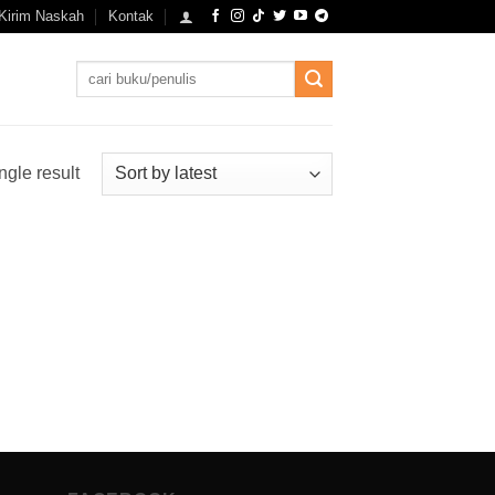
Kirim Naskah
Kontak
Search
for:
ngle result