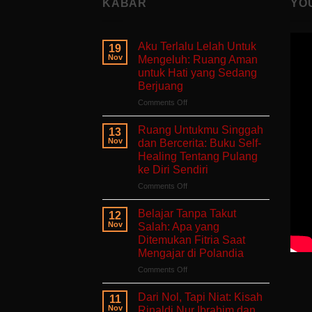
KABAR
YO
Aku Terlalu Lelah Untuk
19
Nov
Mengeluh: Ruang Aman
untuk Hati yang Sedang
Berjuang
on
Comments Off
Aku
Terlalu
Ruang Untukmu Singgah
13
Lelah
Nov
dan Bercerita: Buku Self-
Untuk
Healing Tentang Pulang
Mengeluh:
ke Diri Sendiri
Ruang
Aman
on
Comments Off
untuk
Ruang
Hati
Untukmu
Belajar Tanpa Takut
12
yang
Singgah
Nov
Salah: Apa yang
Sedang
dan
Ditemukan Fitria Saat
Berjuang
Bercerita:
Mengajar di Polandia
Buku
Self-
on
Comments Off
Healing
Belajar
Tentang
Tanpa
Dari Nol, Tapi Niat: Kisah
11
Pulang
Takut
Nov
Rinaldi Nur Ibrahim dan