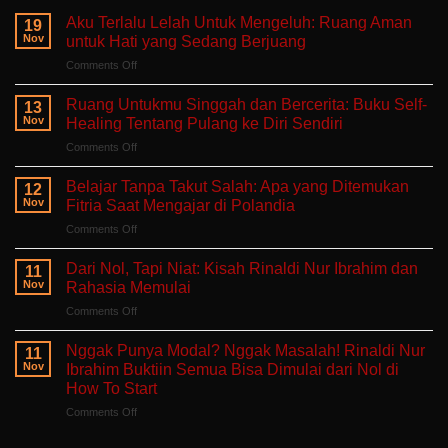
Aku Terlalu Lelah Untuk Mengeluh: Ruang Aman
19
Nov
untuk Hati yang Sedang Berjuang
on
Comments Off
Aku
Terlalu
Ruang Untukmu Singgah dan Bercerita: Buku Self-
13
Lelah
Nov
Healing Tentang Pulang ke Diri Sendiri
Untuk
on
Comments Off
Mengeluh:
Ruang
Ruang
Untukmu
Aman
Belajar Tanpa Takut Salah: Apa yang Ditemukan
12
Singgah
untuk
Nov
Fitria Saat Mengajar di Polandia
dan
Hati
on
Comments Off
Bercerita:
yang
Belajar
Buku
Sedang
Tanpa
Self-
Dari Nol, Tapi Niat: Kisah Rinaldi Nur Ibrahim dan
Berjuang
11
Takut
Healing
Nov
Rahasia Memulai
Salah:
Tentang
on
Comments Off
Apa
Pulang
Dari
yang
ke
Nol,
Ditemukan
Nggak Punya Modal? Nggak Masalah! Rinaldi Nur
Diri
11
Tapi
Fitria
Nov
Ibrahim Buktiin Semua Bisa Dimulai dari Nol di
Sendiri
Niat:
Saat
How To Start
Kisah
Mengajar
on
Comments Off
Rinaldi
di
Nggak
Nur
Polandia
Punya
Ibrahim