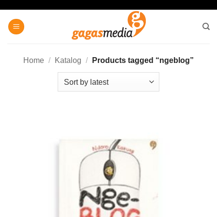
Skip
to
content
Home
/
Katalog
/
Products tagged “ngeblog”