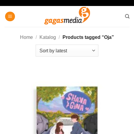
Skip
to
content
Home
/
Katalog
/
Products tagged “Oja”