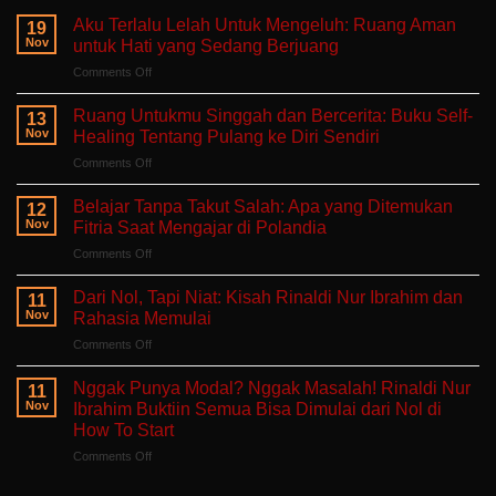
Aku Terlalu Lelah Untuk Mengeluh: Ruang Aman
19
Nov
untuk Hati yang Sedang Berjuang
on
Comments Off
Aku
Terlalu
Ruang Untukmu Singgah dan Bercerita: Buku Self-
13
Lelah
Nov
Healing Tentang Pulang ke Diri Sendiri
Untuk
on
Comments Off
Mengeluh:
Ruang
Ruang
Untukmu
Aman
Belajar Tanpa Takut Salah: Apa yang Ditemukan
12
Singgah
untuk
Nov
Fitria Saat Mengajar di Polandia
dan
Hati
on
Comments Off
Bercerita:
yang
Belajar
Buku
Sedang
Tanpa
Self-
Dari Nol, Tapi Niat: Kisah Rinaldi Nur Ibrahim dan
Berjuang
11
Takut
Healing
Nov
Rahasia Memulai
Salah:
Tentang
on
Comments Off
Apa
Pulang
Dari
yang
ke
Nol,
Ditemukan
Nggak Punya Modal? Nggak Masalah! Rinaldi Nur
Diri
11
Tapi
Fitria
Nov
Ibrahim Buktiin Semua Bisa Dimulai dari Nol di
Sendiri
Niat:
Saat
How To Start
Kisah
Mengajar
on
Comments Off
Rinaldi
di
Nggak
Nur
Polandia
Punya
Ibrahim