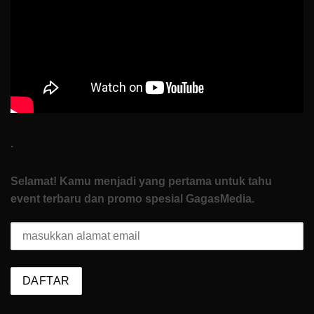
di
How
To
Start
.
Selamat! Kamu menjadi yang pertama untuk tahu
event terbaru dan promo spesial GagasMedia.