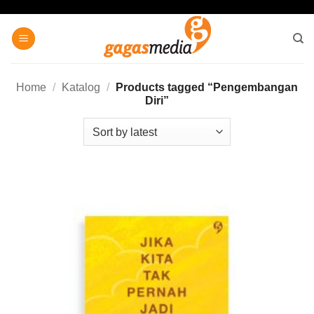
Skip
to
content
Home
/
Katalog
/
Products tagged “Pengembangan
Diri”