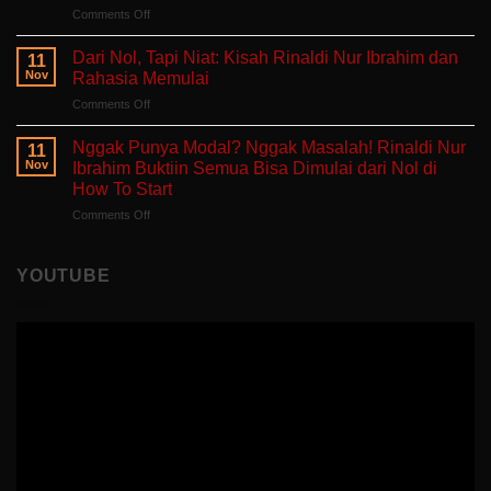
Hati
on
Comments Off
Bercerita:
yang
Belajar
Buku
Sedang
Tanpa
Self-
Dari Nol, Tapi Niat: Kisah Rinaldi Nur Ibrahim dan
Berjuang
11
Takut
Healing
Nov
Rahasia Memulai
Salah:
Tentang
on
Comments Off
Apa
Pulang
Dari
yang
ke
Nol,
Ditemukan
Nggak Punya Modal? Nggak Masalah! Rinaldi Nur
Diri
11
Tapi
Fitria
Nov
Ibrahim Buktiin Semua Bisa Dimulai dari Nol di
Sendiri
Niat:
Saat
How To Start
Kisah
Mengajar
on
Comments Off
Rinaldi
di
Nggak
Nur
Polandia
Punya
Ibrahim
Modal?
dan
YOUTUBE
Nggak
Rahasia
Masalah!
Memulai
Rinaldi
Nur
Ibrahim
Buktiin
Semua
Bisa
Dimulai
dari
Nol