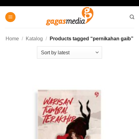
Skip
to
content
Home
/
Katalog
/
Products tagged “pernikahan gaib”