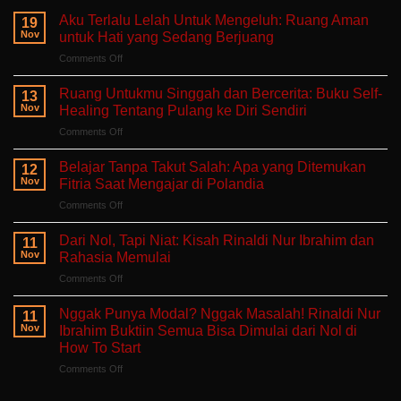
Aku Terlalu Lelah Untuk Mengeluh: Ruang Aman
19
Nov
untuk Hati yang Sedang Berjuang
on
Comments Off
Aku
Terlalu
Ruang Untukmu Singgah dan Bercerita: Buku Self-
13
Lelah
Nov
Healing Tentang Pulang ke Diri Sendiri
Untuk
on
Comments Off
Mengeluh:
Ruang
Ruang
Untukmu
Aman
Belajar Tanpa Takut Salah: Apa yang Ditemukan
12
Singgah
untuk
Nov
Fitria Saat Mengajar di Polandia
dan
Hati
on
Comments Off
Bercerita:
yang
Belajar
Buku
Sedang
Tanpa
Self-
Dari Nol, Tapi Niat: Kisah Rinaldi Nur Ibrahim dan
Berjuang
11
Takut
Healing
Nov
Rahasia Memulai
Salah:
Tentang
on
Comments Off
Apa
Pulang
Dari
yang
ke
Nol,
Ditemukan
Nggak Punya Modal? Nggak Masalah! Rinaldi Nur
Diri
11
Tapi
Fitria
Nov
Ibrahim Buktiin Semua Bisa Dimulai dari Nol di
Sendiri
Niat:
Saat
How To Start
Kisah
Mengajar
on
Comments Off
Rinaldi
di
Nggak
Nur
Polandia
Punya
Ibrahim