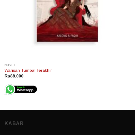
NOVEL
Warisan Tumbal Terakhir
Rp
88.000
KABAR