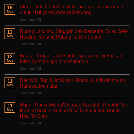
Aku Terlalu Lelah Untuk Mengeluh: Ruang Aman
19
Nov
untuk Hati yang Sedang Berjuang
on
Comments Off
Aku
Terlalu
Ruang Untukmu Singgah dan Bercerita: Buku Self-
13
Lelah
Nov
Healing Tentang Pulang ke Diri Sendiri
Untuk
on
Comments Off
Mengeluh:
Ruang
Ruang
Untukmu
Aman
Belajar Tanpa Takut Salah: Apa yang Ditemukan
12
Singgah
untuk
Nov
Fitria Saat Mengajar di Polandia
dan
Hati
on
Comments Off
Bercerita:
yang
Belajar
Buku
Sedang
Tanpa
Self-
Dari Nol, Tapi Niat: Kisah Rinaldi Nur Ibrahim dan
Berjuang
11
Takut
Healing
Nov
Rahasia Memulai
Salah:
Tentang
on
Comments Off
Apa
Pulang
Dari
yang
ke
Nol,
Ditemukan
Nggak Punya Modal? Nggak Masalah! Rinaldi Nur
Diri
11
Tapi
Fitria
Nov
Ibrahim Buktiin Semua Bisa Dimulai dari Nol di
Sendiri
Niat:
Saat
How To Start
Kisah
Mengajar
on
Comments Off
Rinaldi
di
Nggak
Nur
Polandia
Punya
Ibrahim