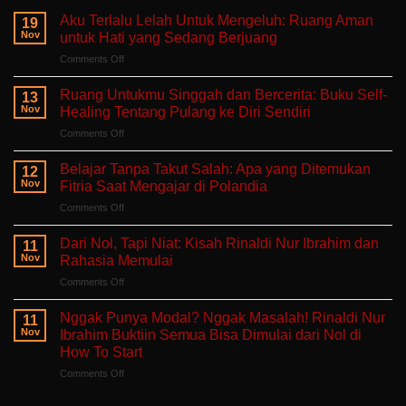
Aku Terlalu Lelah Untuk Mengeluh: Ruang Aman
19
Nov
untuk Hati yang Sedang Berjuang
on
Comments Off
Aku
Terlalu
Ruang Untukmu Singgah dan Bercerita: Buku Self-
13
Lelah
Nov
Healing Tentang Pulang ke Diri Sendiri
Untuk
on
Comments Off
Mengeluh:
Ruang
Ruang
Untukmu
Aman
Belajar Tanpa Takut Salah: Apa yang Ditemukan
12
Singgah
untuk
Nov
Fitria Saat Mengajar di Polandia
dan
Hati
on
Comments Off
Bercerita:
yang
Belajar
Buku
Sedang
Tanpa
Self-
Dari Nol, Tapi Niat: Kisah Rinaldi Nur Ibrahim dan
Berjuang
11
Takut
Healing
Nov
Rahasia Memulai
Salah:
Tentang
on
Comments Off
Apa
Pulang
Dari
yang
ke
Nol,
Ditemukan
Nggak Punya Modal? Nggak Masalah! Rinaldi Nur
Diri
11
Tapi
Fitria
Nov
Ibrahim Buktiin Semua Bisa Dimulai dari Nol di
Sendiri
Niat:
Saat
How To Start
Kisah
Mengajar
on
Comments Off
Rinaldi
di
Nggak
Nur
Polandia
Punya
Ibrahim