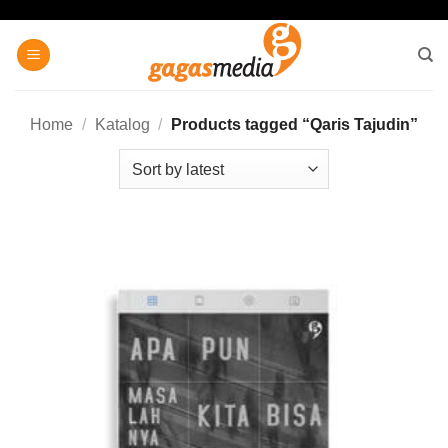
Skip
to
content
Home
/
Katalog
/
Products tagged “Qaris Tajudin”