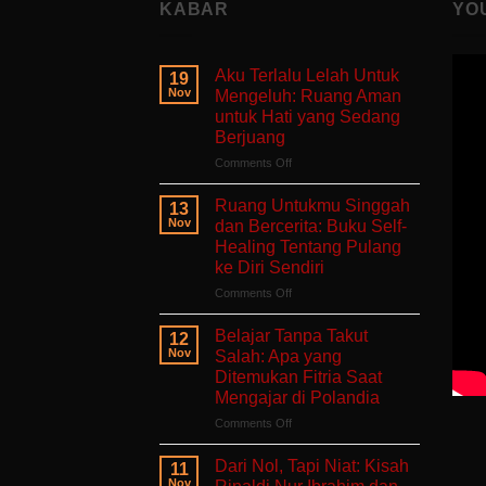
KABAR
YO
Aku Terlalu Lelah Untuk
19
Nov
Mengeluh: Ruang Aman
untuk Hati yang Sedang
Berjuang
on
Comments Off
Aku
Terlalu
Ruang Untukmu Singgah
13
Lelah
Nov
dan Bercerita: Buku Self-
Untuk
Healing Tentang Pulang
Mengeluh:
ke Diri Sendiri
Ruang
Aman
on
Comments Off
untuk
Ruang
Hati
Untukmu
Belajar Tanpa Takut
12
yang
Singgah
Nov
Salah: Apa yang
Sedang
dan
Ditemukan Fitria Saat
Berjuang
Bercerita:
Mengajar di Polandia
Buku
Self-
on
Comments Off
Healing
Belajar
Tentang
Tanpa
Dari Nol, Tapi Niat: Kisah
11
Pulang
Takut
Nov