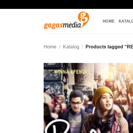
Skip
to
content
HOME
KATAL
Home
/
Katalog
/
Products tagged “R