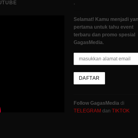
UTUBE
.
Selamat! Kamu menjadi ya
pertama untuk tahu event
terbaru dan promo spesial
GagasMedia.
Follow GagasMedia
di
TELEGRAM
dan
TIKTOK