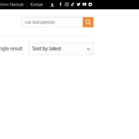
Kirim Naskah
Kontak
Search
for:
ngle result